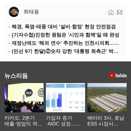
최태용
해경, 폭염·태풍 대비 '설비·함정' 현장 안전점검
(기자수첩)진정한 원팀은 '시민과 함께'일 때 완성
재정난에도 '해외 연수' 추진하는 인천시의회…경기·부산은 중단
(민선 9기 한달)②숫자 강한 '대통령 최측근' 박찬대…시험대 오른 인천행정
뉴스리듬
카카오, 2분기
가입자 증가
배터리 3사, 호남
매출·영업익 역대
·AIDC 성장…
ESS 시장서
최대…에이전트
SKT 2분기 성장
‘격돌’