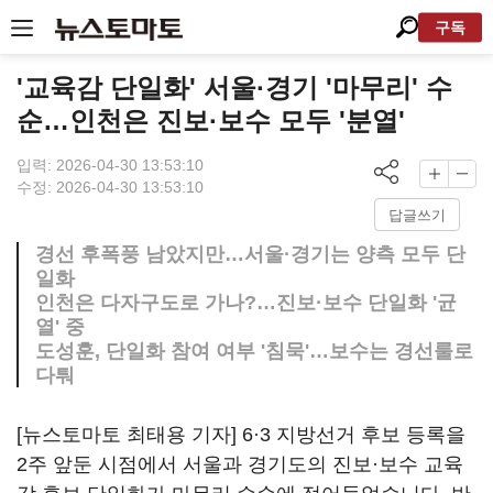
구독
'교육감 단일화' 서울·경기 '마무리' 수
순…인천은 진보·보수 모두 '분열'
입력: 2026-04-30 13:53:10
수정: 2026-04-30 13:53:10
답글쓰기
경선 후폭풍 남았지만…서울·경기는 양측 모두 단
일화
인천은 다자구도로 가나?…진보·보수 단일화 '균
열' 중
도성훈, 단일화 참여 여부 '침묵'…보수는 경선룰로
다퉈
[뉴스토마토 최태용 기자] 6·3 지방선거 후보 등록을
2주 앞둔 시점에서 서울과 경기도의 진보·보수 교육