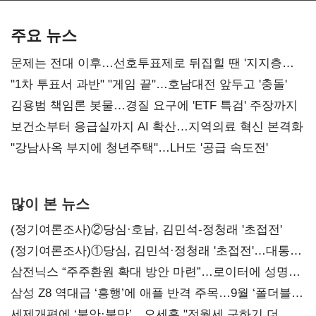
AI 수익화 관건
본궤도
주요 뉴스
문제는 전대 이후…선호투표제로 뒤집힐 땐 '지지층
불복'
"1차 투표서 과반" "게임 끝"…호남대전 앞두고 '충돌'
김용범 책임론 봇물…경질 요구에 'ETF 특검' 주장까지
보건소부터 응급실까지 AI 확산…지역의료 혁신 본격화
"강남사옥 부지에 청년주택"…LH도 '공급 속도전'
많이 본 뉴스
(정기여론조사)②당심·호남, 김민석-정청래 '초접전'
(정기여론조사)①당심, 김민석·정청래 '초접전'…대통령
지지도 '50% 아래로'(종합)
삼전닉스 “주주환원 확대 방안 마련”…로이터에 성명
보내
삼성 Z8 역대급 ‘흥행’에 애플 반격 주목…9월 ‘폴더블
대전’
세제개편에 ‘불안·불만’…오세훈 "전월세 구하기 더