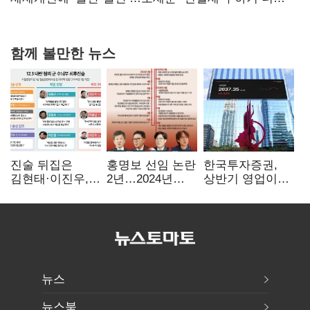
힘들어질 것"
함께 볼만한 뉴스
진술 뒤집은
홍명보 선임 논란
한국투자증권,
김현태·이진우,
2년…2024년
상반기 영업이익
박안수는 "국가에
파동부터 소환·
2조1701억 원…
헌신"…법정서
압색까지
전년비 89.1%↑
드러난 군
수뇌부의 민낯
뉴스
뉴스북