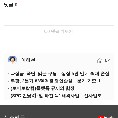
댓글
0
0/0
댓글 더보기
이혜현
과징금 '폭탄' 맞은 쿠팡…상장 5년 만에 최대 손실
쿠팡, 2분기 8350억원 영업손실…분기 기준 최대 적자
(토마토칼럼)플랫폼 규제의 함정
(SPC 민낯)①'밑 빠진 독' 해외사업…신사업도 경고등
뉴스리듬