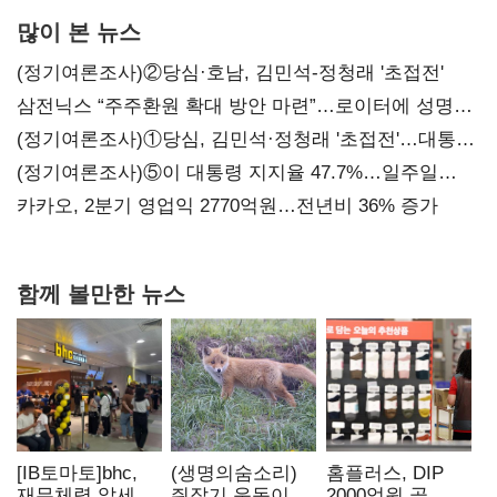
많이 본 뉴스
(정기여론조사)②당심·호남, 김민석-정청래 '초접전'
삼전닉스 “주주환원 확대 방안 마련”…로이터에 성명
보내
(정기여론조사)①당심, 김민석·정청래 '초접전'…대통령
지지도 '50% 아래로'(종합)
(정기여론조사)⑤이 대통령 지지율 47.7%…일주일
만에 다시 40%대
카카오, 2분기 영업익 2770억원…전년비 36% 증가
함께 볼만한 뉴스
[IB토마토]bhc,
(생명의숨소리)
홈플러스, DIP
재무체력 앞세워
쥐잡기 운동이
2000억원 곧