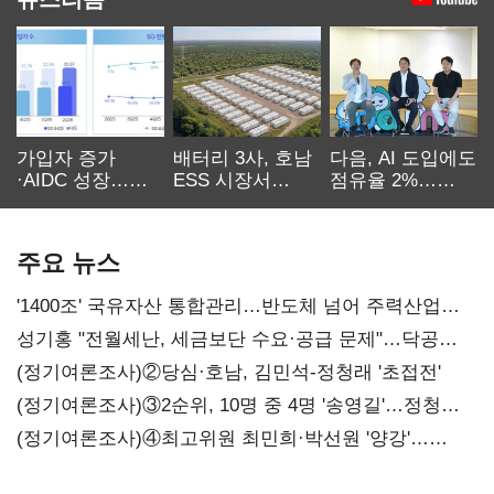
가입자 증가
배터리 3사, 호남
다음, AI 도입에도
·AIDC 성장…
ESS 시장서
점유율 2%…
SKT 2분기 성장
‘격돌’
에이전트
본궤도
차별화가 관건
주요 뉴스
'1400조' 국유자산 통합관리…반도체 넘어 주력산업
구조혁신
성기홍 "전월세난, 세금보단 수요·공급 문제"…닥공
시사
(정기여론조사)②당심·호남, 김민석-정청래 '초접전'
(정기여론조사)③2순위, 10명 중 4명 '송영길'…정청래
'한 자릿수'
(정기여론조사)④최고위원 최민희·박선원 '양강'…
서미화·이성윤·임미애 뒤이어