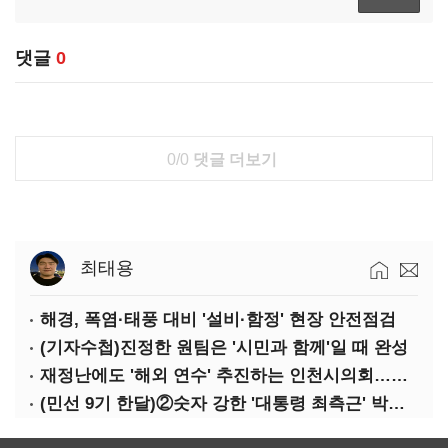
댓글
0
0/0
댓글 더보기
최태용
해경, 폭염·태풍 대비 '설비·함정' 현장 안전점검
(기자수첩)진정한 원팀은 '시민과 함께'일 때 완성
재정난에도 '해외 연수' 추진하는 인천시의회…경기·부산은 중단
(민선 9기 한달)②숫자 강한 '대통령 최측근' 박찬대…시험대 오른 인천행정