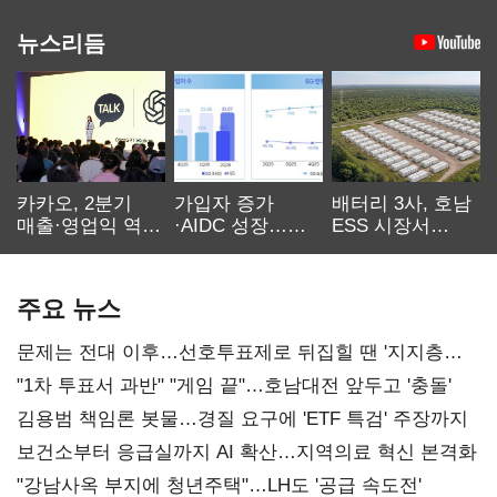
뉴스리듬
카카오, 2분기
가입자 증가
배터리 3사, 호남
매출·영업익 역대
·AIDC 성장…
ESS 시장서
최대…에이전트
SKT 2분기 성장
‘격돌’
AI 수익화 관건
본궤도
주요 뉴스
문제는 전대 이후…선호투표제로 뒤집힐 땐 '지지층
불복'
"1차 투표서 과반" "게임 끝"…호남대전 앞두고 '충돌'
김용범 책임론 봇물…경질 요구에 'ETF 특검' 주장까지
보건소부터 응급실까지 AI 확산…지역의료 혁신 본격화
"강남사옥 부지에 청년주택"…LH도 '공급 속도전'