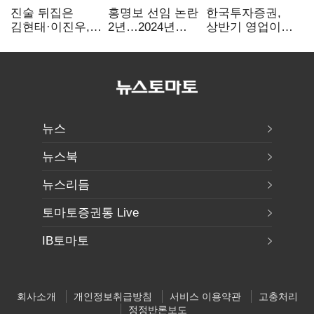
진술 뒤집은
홍명보 선임 논란
한국투자증권,
김현태·이진우,
2년…2024년
상반기 영업이익
박안수는 "국가에
파동부터 소환·
2조1701억 원…
헌신"…법정서
압색까지
전년비 89.1%↑
드러난 군
수뇌부의 민낯
뉴스
뉴스북
뉴스리듬
토마토증권통 Live
IB토마토
회사소개
개인정보취급방침
서비스 이용약관
고충처리
정정반론보도