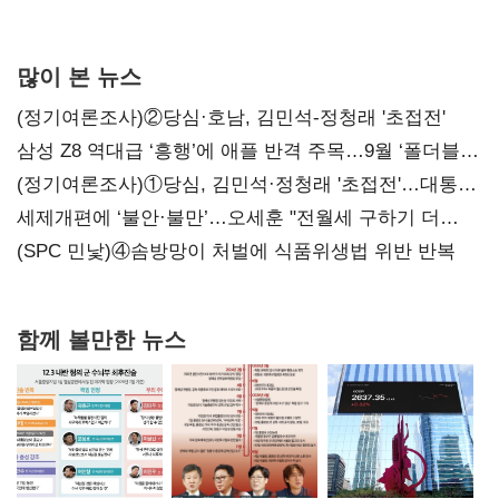
많이 본 뉴스
(정기여론조사)②당심·호남, 김민석-정청래 '초접전'
삼성 Z8 역대급 ‘흥행’에 애플 반격 주목…9월 ‘폴더블
대전’
(정기여론조사)①당심, 김민석·정청래 '초접전'…대통령
지지도 '50% 아래로'(종합)
세제개편에 ‘불안·불만’…오세훈 "전월세 구하기 더
힘들어질 것"
(SPC 민낯)④솜방망이 처벌에 식품위생법 위반 반복
함께 볼만한 뉴스