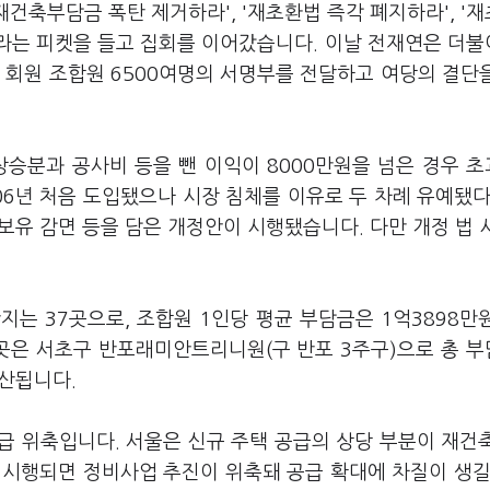
재건축부담금 폭탄 제거하라', '재초환법 즉각 폐지하라', '
'라는 피켓을 들고 집회를 이어갔습니다. 이날 전재연은 더
 회원 조합원 6500여명의 서명부를 전달하고 여당의 결단
상승분과 공사비 등을 뺀 이익이 8000만원을 넘은 경우 
06년 처음 도입됐으나 시장 침체를 이유로 두 차례 유예됐다
장기보유 감면 등을 담은 개정안이 시행됐습니다. 다만 개정 법 
는 37곳으로, 조합원 1인당 평균 부담금은 1억3898만
 곳은 서초구 반포래미안트리니원(구 반포 3주구)으로 총 
추산됩니다.
급 위축입니다. 서울은 신규 주택 공급의 상당 부분이 재건
 시행되면 정비사업 추진이 위축돼 공급 확대에 차질이 생길