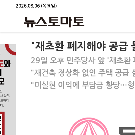
2026.08.06 (목요일)
"재초환 폐지해야 공급
29일 오후 민주당사 앞 '재초환 
"재건축 정상화 없인 주택 공급 
"미실현 이익에 부담금 황당…형