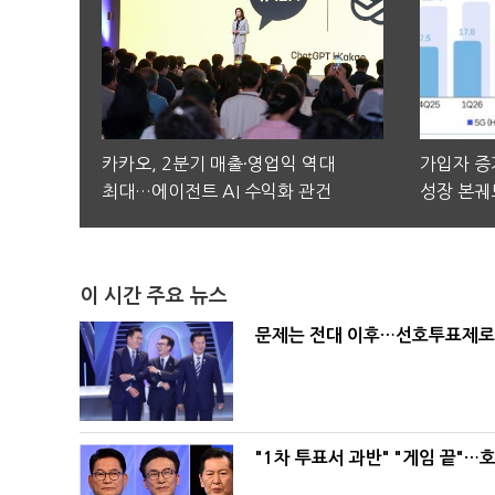
카카오, 2분기 매출·영업익 역대
가입자 증가
최대…에이전트 AI 수익화 관건
성장 본궤
이 시간 주요 뉴스
문제는 전대 이후…선호투표제로 
"1차 투표서 과반" "게임 끝"…