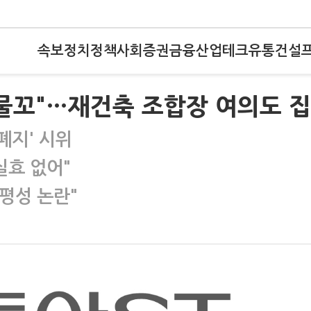
속보
정치
정책
사회
증권
금융
산업
테크
유통
건설
 물꼬"…재건축 조합장 여의도 
폐지' 시위
실효 없어"
평성 논란"