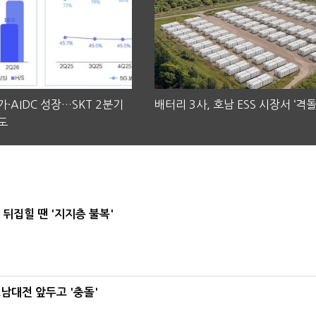
·AIDC 성장…SKT 2분기
배터리 3사, 호남 ESS 시장서 ‘격돌
도
뒤집힐 땐 '지지층 불복'
호남대전 앞두고 '충돌'