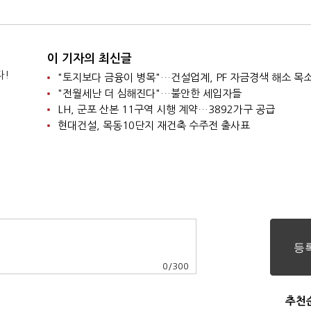
이 기자의 최신글
다!
"토지보다 금융이 병목"…건설업계, PF 자금경색 해소 목
"전월세난 더 심해진다"…불안한 세입자들
LH, 군포 산본 11구역 시행 계약…3892가구 공급
현대건설, 목동10단지 재건축 수주전 출사표
0
/
300
추천