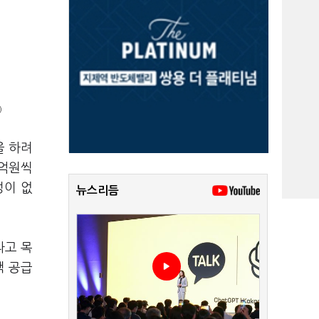
)
을 하려
수억원씩
성이 없
뉴스리듬
라고 목
택 공급