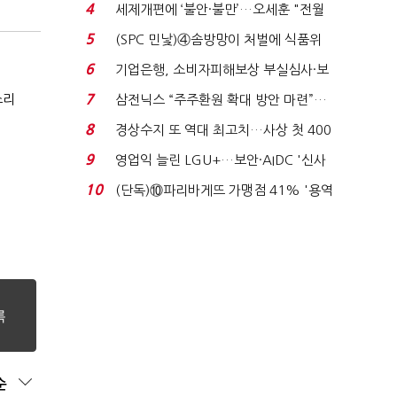
'초접전'…대통령 ...
4
세제개편에 ‘불안·불만’…오세훈 "전월
세 구하기 더 ...
5
(SPC 민낯)④솜방망이 처벌에 식품위
생법 위반 반복...
6
기업은행, 소비자피해보상 부실심사·보
이스피싱 공시 ...
소리
7
삼전닉스 “주주환원 확대 방안 마련”…
로이터에 성명...
8
경상수지 또 역대 최고치…사상 첫 400
억달러에 '3% 성...
9
영업익 늘린 LGU+…보안·AIDC '신사
업 드라이브'...
10
(단독)⑩파리바게뜨 가맹점 41% '용역
제빵기사 없어'…고...
순