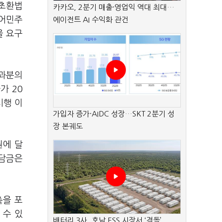
재초환법
카카오, 2분기 매출·영업익 역대 최대…
불어민주
에이전트 AI 수익화 관건
을 요구
초과분의
가 20
시행 이
가입자 증가·AIDC 성장…SKT 2분기 성
장 본궤도
원에 달
부담금은
축을 포
 수 있
배터리 3사, 호남 ESS 시장서 ‘격돌’