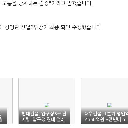
국민 고통을 방치하는 결정"이라고 말했습니다.
라 강영관 산업2부장이 최종 확인·수정했습니다.
실
현대건설, 압구정5구 단
대우건설, 1분기 영업
올
지명 '압구정 현대 갤러
2556억원…전년비 6
리아' 제안
9%↑