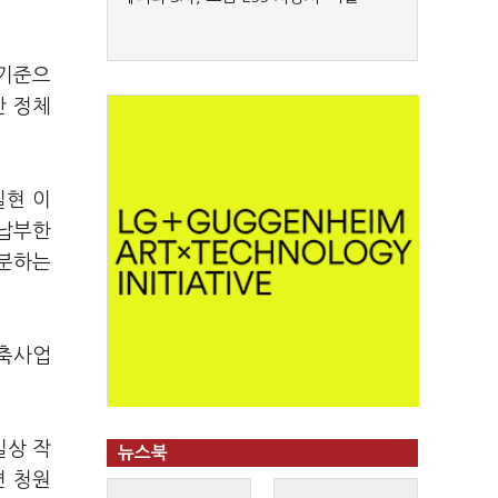
 기준으
간 정체
실현 이
 납부한
처분하는
건축사업
실상 작
뉴스북
련 청원