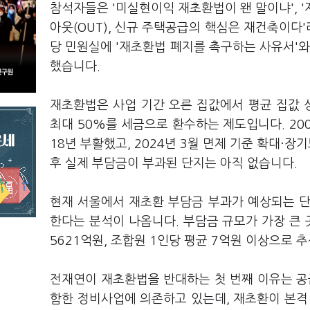
참석자들은 '미실현이익 재초환법이 왠 말이냐', '
아웃(OUT), 신규 주택공급의 핵심은 재건축이다
당 민원실에 '재초환법 폐지를 촉구하는 사유서'와
했습니다.
재초환법은 사업 기간 오른 집값에서 평균 집값 
최대 50%를 세금으로 환수하는 제도입니다. 20
18년 부활했고, 2024년 3월 면제 기준 확대·
후 실제 부담금이 부과된 단지는 아직 없습니다.
현재 서울에서 재초환 부담금 부과가 예상되는 단지
한다는 분석이 나옵니다. 부담금 규모가 가장 큰
5621억원, 조합원 1인당 평균 7억원 이상으로 
전재연이 재초환법을 반대하는 첫 번째 이유는 공
함한 정비사업에 의존하고 있는데, 재초환이 본격