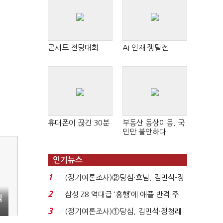
콘서트 전당대회
AI 인재 쟁탈전
휴대폰이 끊긴 30분
부동산 동상이몽, 국
민만 불안하다
인기뉴스
1
(정기여론조사)②당심·호남, 김민석-정
청래 '초접전'...
2
삼성 Z8 역대급 ‘흥행’에 애플 반격 주
익
목…9월 ‘폴...
3
(정기여론조사)①당심, 김민석·정청래