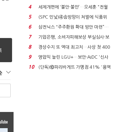
'초접전'…대통령 ...
4
세제개편에 ‘불안·불만’…오세훈 "전월
세 구하기 더 ...
5
(SPC 민낯)④솜방망이 처벌에 식품위
생법 위반 반복...
6
삼전닉스 “주주환원 확대 방안 마련”…
로이터에 성명...
7
기업은행, 소비자피해보상 부실심사·보
이스피싱 공시 ...
8
경상수지 또 역대 최고치…사상 첫 400
억달러에 '3% 성...
9
영업익 늘린 LGU+…보안·AIDC '신사
업 드라이브'...
10
(단독)⑩파리바게뜨 가맹점 41% '용역
순
제빵기사 없어'…고...