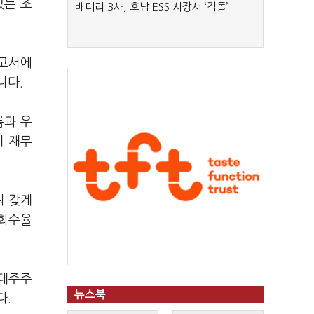
있는 조
배터리 3사, 호남 ESS 시장서 ‘격돌’
보고서에
니다.
름과 우
이 재무
눠 갖게
 회수율
 대주주
뉴스북
다.