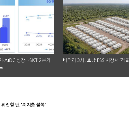
·AIDC 성장…SKT 2분기
배터리 3사, 호남 ESS 시장서 ‘격돌
도
뒤집힐 땐 '지지층 불복'