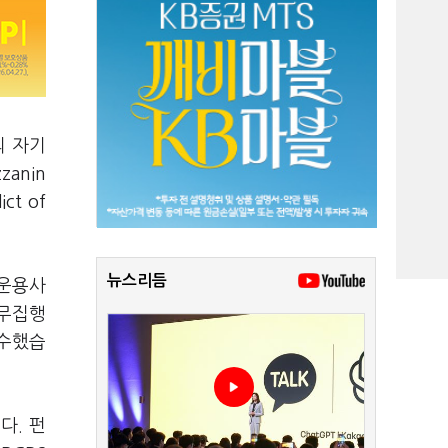
의 자기
anin
t of
뉴스리듬
 운용사
업무집행
인수했습
다. 펀