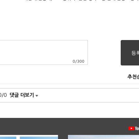
0
/
300
추천
0/0
댓글 더보기