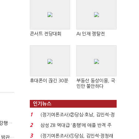
콘서트 전당대회
AI 인재 쟁탈전
휴대폰이 끊긴 30분
부동산 동상이몽, 국
민만 불안하다
인기뉴스
1
(정기여론조사)②당심·호남, 김민석-정
청래 '초접전'...
(단독)법원엔 "가치 0원"이라더니…소송 중 '500원 유증' 강행한 라인게임즈
2
삼성 Z8 역대급 ‘흥행’에 애플 반격 주
목…9월 ‘폴...
3
(정기여론조사)①당심, 김민석·정청래
(단독)한공회, 'CB 뻥튀기' 논란 평가모형 한계 인정…당국 방관 속 장부 왜곡 수두룩