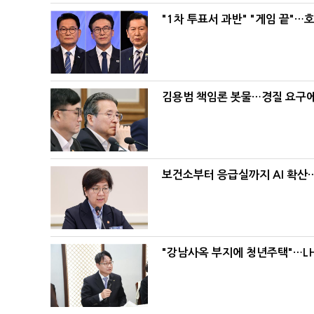
"1차 투표서 과반" "게임 끝"…
김용범 책임론 봇물…경질 요구에 
보건소부터 응급실까지 AI 확산
"강남사옥 부지에 청년주택"…LH