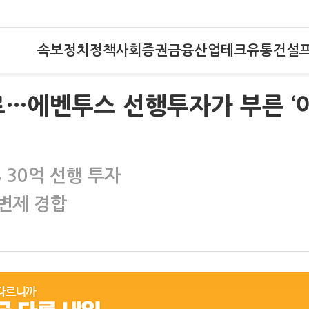
속보
정치
정책
사회
증권
금융
산업
테크
유통
건설
로…에벤투스 선행투자가 부른 ‘
S 30억 선행 투자
변제 경합