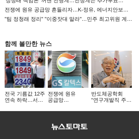
'정청래 책임론' 꺼낸 친명계…친청계는 추가투표
때리기
전쟁에 원유 공급망 흔들리자…K-정유, 에너지안보
핵심으로 재부상
"팀 정청래 정리" "이중잣대 말라"…민주 최고위원 계파
다툼 격화
함께 볼만한 뉴스
전국 기름값 12주
전쟁에 원유
반도체공학회
연속 하락…서울
공급망
“연구개발직 주
휘발윳값 1909원
흔들리자…K-
52시간제
정유, 에너지안보
개선해야”
핵심으로 재부상