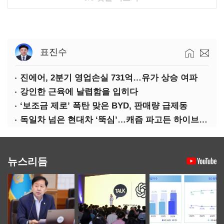
표진수
진에어, 2분기 영업손실 731억…유가 상승 여파
강인한 근육에 날렵함을 입히다
‘보조금 제로’ 폭탄 맞은 BYD, 판매량 급제동
독일차 넘은 현대차 ‘뚝심’…캐즘 파고든 하이브리드 역전극
뉴스리듬