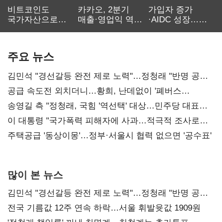
비트코인도
카카오, 2분기
가입자 증가
국가자산으로…'
매출·영업익 역대
·AIDC 성장…
보관·평가·처분'
최대…에이전트
SKT 2분기 성장
기준은 숙제
AI 수익화 관건
본궤도
주요 뉴스
김민석 "경선갈등 완전 제로 노력"…정청래 "반명 공세
사과부터"
공급 속도전 외치더니…황희, 난데없이 '폐버스
리모델링' 제안
송영길 측 "정청래, 국힘 '역선택' 대상…민주당 대표로
총선 지휘 못해"
이 대통령 "국가폭력 피해자에 사과…적극적 조사로
진실 밝혀야"
주택공급 '동상이몽'…정부·서울시 협력 없으면 '공수표'
많이 본 뉴스
김민석 "경선갈등 완전 제로 노력"…정청래 "반명 공세
사과부터"
전국 기름값 12주 연속 하락…서울 휘발윳값 1909원