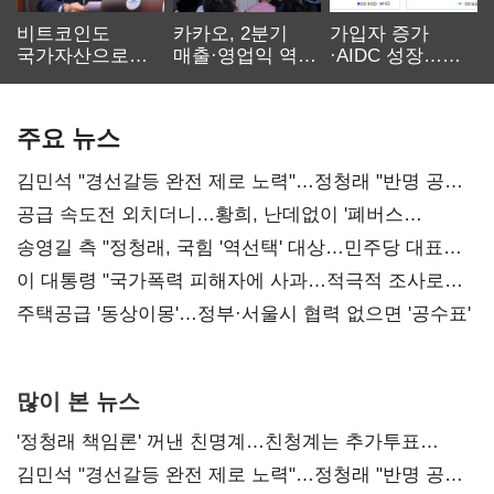
비트코인도
카카오, 2분기
가입자 증가
국가자산으로…'
매출·영업익 역대
·AIDC 성장…
보관·평가·처분'
최대…에이전트
SKT 2분기 성장
기준은 숙제
AI 수익화 관건
본궤도
주요 뉴스
김민석 "경선갈등 완전 제로 노력"…정청래 "반명 공세
사과부터"
공급 속도전 외치더니…황희, 난데없이 '폐버스
리모델링' 제안
송영길 측 "정청래, 국힘 '역선택' 대상…민주당 대표로
총선 지휘 못해"
이 대통령 "국가폭력 피해자에 사과…적극적 조사로
진실 밝혀야"
주택공급 '동상이몽'…정부·서울시 협력 없으면 '공수표'
많이 본 뉴스
'정청래 책임론' 꺼낸 친명계…친청계는 추가투표
때리기
김민석 "경선갈등 완전 제로 노력"…정청래 "반명 공세