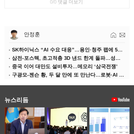
0/0
댓글 더보기
안정훈
SK하이닉스 “AI 수요 대응”…용인·청주 팹에 54조 투자
삼전-포스텍, 초고적층 3D 낸드 한계 돌파…성능·전력효율 개선
중국 이어 대만도 설비투자…메모리 ‘삼국전쟁’
구광모-젠슨 황, 두 달 만에 또 만난다…로봇·AI 등 논의
뉴스리듬