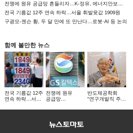
사과부터"
전쟁에 원유 공급망 흔들리자…K-정유, 에너지안보
핵심으로 재부상
전국 기름값 12주 연속 하락…서울 휘발윳값 1909원
구광모-젠슨 황, 두 달 만에 또 만난다…로봇·AI 등 논의
함께 볼만한 뉴스
전국 기름값 12주
전쟁에 원유
반도체공학회
연속 하락…서울
공급망
“연구개발직 주
휘발윳값 1909원
흔들리자…K-
52시간제
정유, 에너지안보
개선해야”
핵심으로 재부상