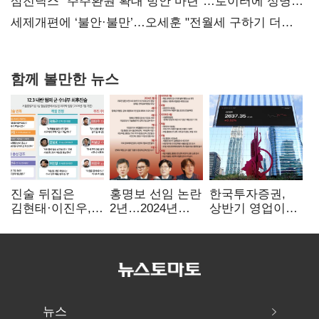
대전’
삼전닉스 “주주환원 확대 방안 마련”…로이터에 성명
보내
세제개편에 ‘불안·불만’…오세훈 "전월세 구하기 더
힘들어질 것"
함께 볼만한 뉴스
진술 뒤집은
홍명보 선임 논란
한국투자증권,
김현태·이진우,
2년…2024년
상반기 영업이익
박안수는 "국가에
파동부터 소환·
2조1701억 원…
헌신"…법정서
압색까지
전년비 89.1%↑
드러난 군
수뇌부의 민낯
뉴스