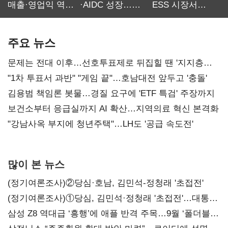
매출·영업익 역대
·AIDC 성장…
ESS 시장서
최대…에이전트
SKT 2분기 성장
‘격돌’
AI 수익화 관건
본궤도
주요 뉴스
문제는 전대 이후…선호투표제로 뒤집힐 땐 '지지층
불복'
"1차 투표서 과반" "게임 끝"…호남대전 앞두고 '충돌'
김용범 책임론 봇물…경질 요구에 'ETF 특검' 주장까지
보건소부터 응급실까지 AI 확산…지역의료 혁신 본격화
"강남사옥 부지에 청년주택"…LH도 '공급 속도전'
많이 본 뉴스
(정기여론조사)②당심·호남, 김민석-정청래 '초접전'
(정기여론조사)①당심, 김민석·정청래 '초접전'…대통령
지지도 '50% 아래로'(종합)
삼성 Z8 역대급 ‘흥행’에 애플 반격 주목…9월 ‘폴더블