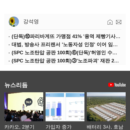
강석영
(단독)⑩파리바게뜨 가맹점 41% '용역 제빵기사 없어'…고용불안 속 브랜드가치도 '흔들'
대법, 방송사 프리랜서 '노동자성 인정' 이어 임금차별 '제동'
(SPC 노조탄압 공판 100회)⑥(단독)'허영인 수사기밀 유출' 임원, 출소하자 '억대 연봉' 고문으로
(SPC 노조탄압 공판 100회)③'노조파괴' 재판 2년 만의 증언…파리바게뜨 지회장 "허영인에 엄벌을"
뉴스리듬
카카오, 2분기
가입자 증가
배터리 3사, 호남