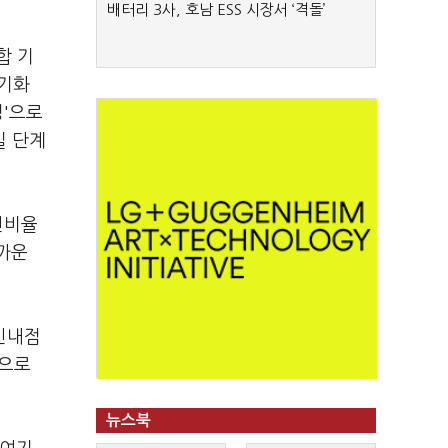
배터리 3사, 호남 ESS 시장서 ‘격돌’
합 기
장기화
정'으로
실 단계
신비율
가까운
 신내점
것으로
뉴스북