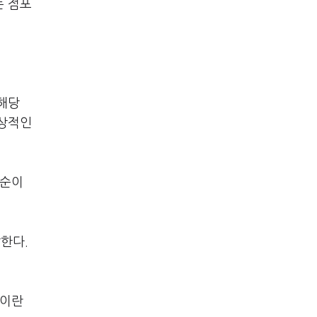
는 점포
해당
정상적인
산순이
한다.
것이란