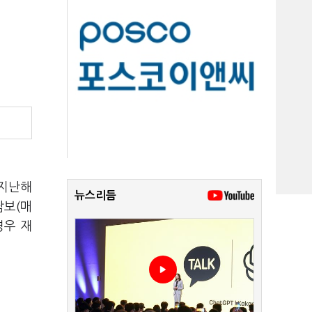
 지난해
뉴스리듬
담보(매
경우 재