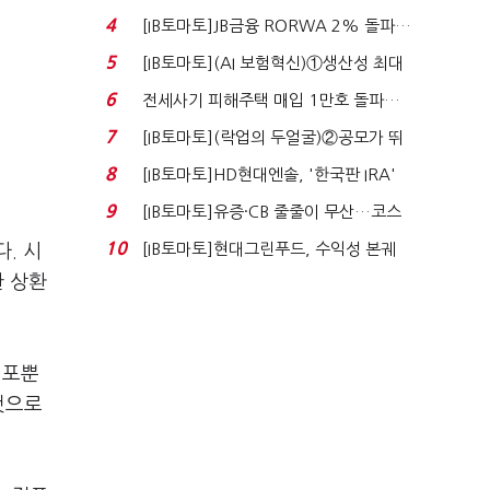
4
[IB토마토]JB금융 RORWA 2% 돌파…
실적 견인은 은행 ...
5
[IB토마토](AI 보험혁신)①생산성 최대
80% 개선…현실...
6
전세사기 피해주택 매입 1만호 돌파…
누적 피해자 4만2...
7
[IB토마토](락업의 두얼굴)②공모가 뛰
자 첫날 매도…FI ...
8
[IB토마토]HD현대엔솔, '한국판 IRA'
수혜 부상…세액공...
9
[IB토마토]유증·CB 줄줄이 무산…코스
닥 벌점 급증에 ...
10
[IB토마토]현대그린푸드, 수익성 본궤
. 시
도…실적 개선에 ...
한 상환
점포뿐
것으로