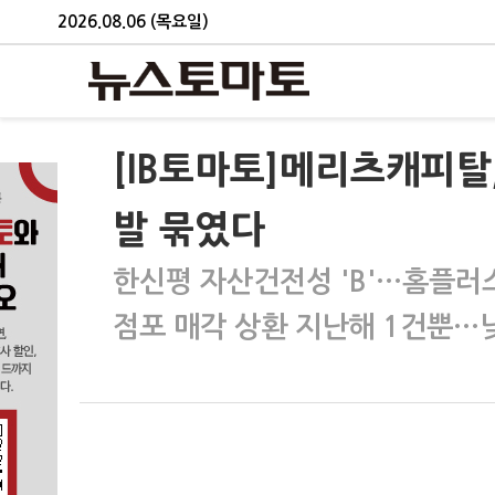
2026.08.06 (목요일)
[IB토마토]메리츠캐피탈
발 묶였다
한신평 자산건전성 'B'…홈플러스
점포 매각 상환 지난해 1건뿐…