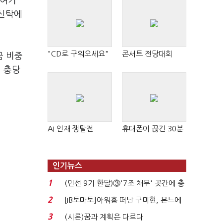
 여기
보신탁에
"CD로 구워오세요"
콘서트 전당대회
금 비중
이 충당
AI 인재 쟁탈전
휴대폰이 끊긴 30분
인기뉴스
1
(민선 9기 한달)③'7조 채무' 곳간에 충
격…추미애, 20년...
2
[IB토마토]아워홈 떠난 구미현, 본느에
340억 베팅…가...
3
(시론)꿈과 계획은 다르다