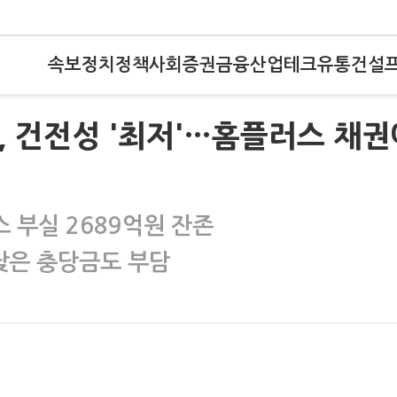
속보
정치
정책
사회
증권
금융
산업
테크
유통
건설
, 건전성 '최저'…홈플러스 채권
 부실 2689억원 잔존
낮은 충당금도 부담