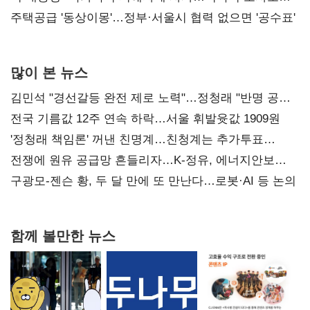
진실 밝혀야"
주택공급 '동상이몽'…정부·서울시 협력 없으면 '공수표'
많이 본 뉴스
김민석 "경선갈등 완전 제로 노력"…정청래 "반명 공세
사과부터"
전국 기름값 12주 연속 하락…서울 휘발윳값 1909원
'정청래 책임론' 꺼낸 친명계…친청계는 추가투표
때리기
전쟁에 원유 공급망 흔들리자…K-정유, 에너지안보
핵심으로 재부상
구광모-젠슨 황, 두 달 만에 또 만난다…로봇·AI 등 논의
함께 볼만한 뉴스