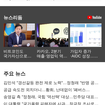
뉴스리듬
비트코인도
카카오, 2분기
가입자 증가
국가자산으로…'
매출·영업익 역대
·AIDC 성장…
보관·평가·처분'
최대…에이전트
SKT 2분기 성장
기준은 숙제
AI 수익화 관건
본궤도
주요 뉴스
김민석 "경선갈등 완전 제로 노력"…정청래 "반명 공세
사과부터"
공급 속도전 외치더니…황희, 난데없이 '폐버스
리모델링' 제안
송영길 측 "정청래, 국힘 '역선택' 대상…민주당 대표로
총선 지휘 못해"
이 대통령 "국가폭력 피해자에 사과…적극적 조사로