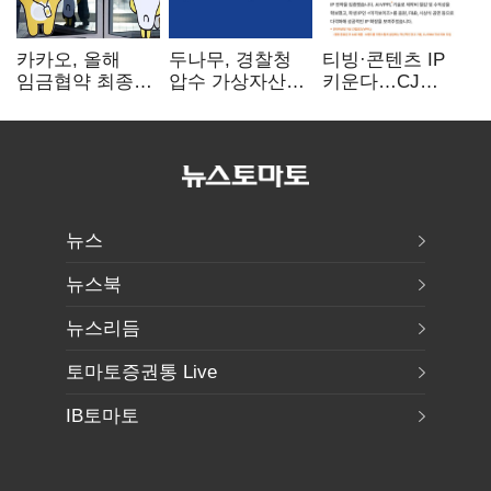
카카오, 올해
두나무, 경찰청
티빙·콘텐츠 IP
임금협약 최종
압수 가상자산
키운다…CJ
타결…연봉 6.3%
보관 맡는다…
ENM, 하반기
인상·격려금
커스터디 사업
글로벌 확장 가속
300만원
최종 낙찰
뉴스
뉴스북
뉴스리듬
토마토증권통 Live
IB토마토