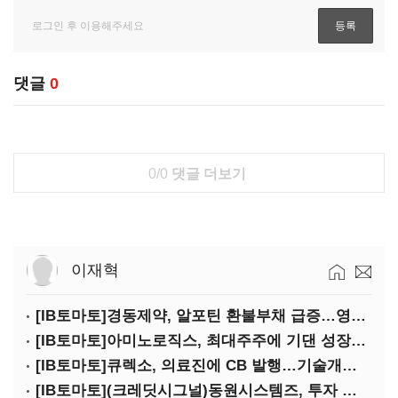
댓글
0
0/0
댓글 더보기
이재혁
[IB토마토]경동제약, 알포틴 환불부채 급증…영업이익 30% 잠식
[IB토마토]아미노로직스, 최대주주에 기댄 성장…높은 의존도 '양날의 검'
[IB토마토]큐렉소, 의료진에 CB 발행…기술개발 명분 뒤 보상 논란
[IB토마토](크레딧시그널)동원시스템즈, 투자 속도 조절이 만든 재무 안정화