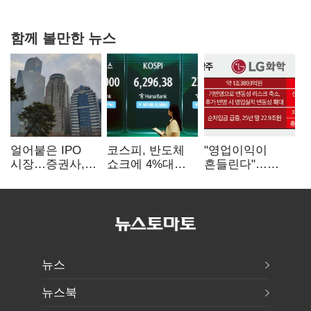
힘들어질 것"
함께 볼만한 뉴스
얼어붙은 IPO
코스피, 반도체
"영업이익이
시장…증권사,
쇼크에 4%대
흔들린다"…
하반기 '대어
급락…코스닥은
화학주, IFRS
전쟁' 기대
5거래일째 상승
18에 취약
뉴스
뉴스북