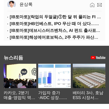
윤상록
[IB토마토](락업의 두얼굴)①한 달 뒤 풀리는 FI 물량…새내기주 오버행 경계
[IB토마토]HB인베스트, IPO 무산 때 더 샀다…마키나락스 투자 2.7배 회수
[IB토마토]데브시스터즈벤처스, AI 펀드 출사표…모회사 경영난 변수
[IB토마토]해성에어로보틱스, 2주 주주가 파산신청…200억 CB 분쟁 확산
뉴스리듬
카카오, 2분기
가입자 증가
배터리 3사, 호남
매출·영업익 역대
·AIDC 성장…
ESS 시장서
최대…에이전트
SKT 2분기 성장
‘격돌’
AI 수익화 관건
본궤도