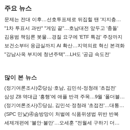
주요 뉴스
문제는 전대 이후…선호투표제로 뒤집힐 땐 '지지층
불복'
"1차 투표서 과반" "게임 끝"…호남대전 앞두고 '충돌'
김용범 책임론 봇물…경질 요구에 'ETF 특검' 주장까지
보건소부터 응급실까지 AI 확산…지역의료 혁신 본격화
"강남사옥 부지에 청년주택"…LH도 '공급 속도전'
많이 본 뉴스
(정기여론조사)②당심·호남, 김민석-정청래 '초접전'
삼성 Z8 역대급 ‘흥행’에 애플 반격 주목…9월 ‘폴더블
대전’
(정기여론조사)①당심, 김민석·정청래 '초접전'…대통령
지지도 '50% 아래로'(종합)
(SPC 민낯)④솜방망이 처벌에 식품위생법 위반 반복
세제개편에 ‘불안·불만’…오세훈 "전월세 구하기 더