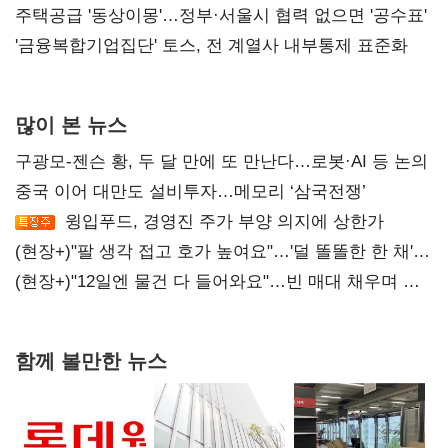
진실 밝혀야"
주택공급 '동상이몽'…정부·서울시 협력 없으면 '공수표'
'금융복합기업집단' 토스, 전 계열사 내부통제 표준화
많이 본 뉴스
구광모-젠슨 황, 두 달 만에 또 만난다…로봇·AI 등 논의
중국 이어 대만도 설비투자…메모리 ‘삼국전쟁’
윙입푸드, 경영진 주가 부양 의지에 상한가
(현장+)"팔 생각 접고 호가 높여요"…'덜 똘똘한 한 채'
20억 키맞추기
(현장+)"12일엔 물건 다 들어와요"…빈 매대 채우며 문
연 홈플러스
함께 볼만한 뉴스