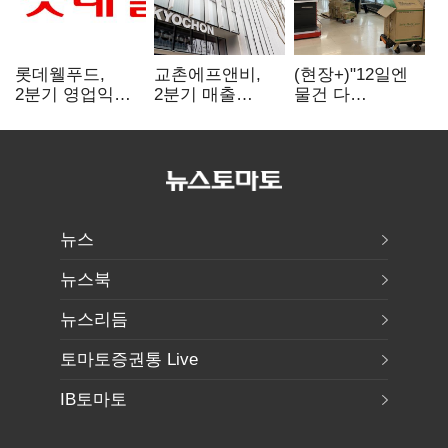
롯데웰푸드,
교촌에프앤비,
(현장+)"12일엔
2분기 영업익
2분기 매출
물건 다
89%↑…해외
1323억원…
들어와요"…빈
사업이 실적 견인
전년보다 4.9%↑
매대 채우며 문
연 홈플러스
뉴스
뉴스북
뉴스리듬
토마토증권통 Live
IB토마토