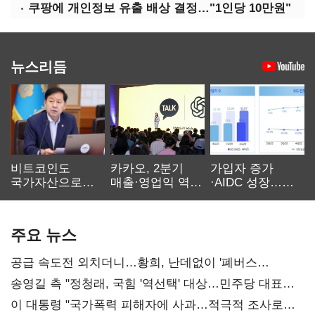
쿠팡에 개인정보 유출 배상 결정…"1인당 10만원"
뉴스리듬
비트코인도
카카오, 2분기
가입자 증가
국가자산으로…'
매출·영업익 역대
·AIDC 성장…
보관·평가·처분'
최대…에이전트
SKT 2분기 성장
기준은 숙제
AI 수익화 관건
본궤도
주요 뉴스
공급 속도전 외치더니…황희, 난데없이 '폐버스
리모델링' 제안
송영길 측 "정청래, 국힘 '역선택' 대상…민주당 대표로
총선 지휘 못해"
이 대통령 "국가폭력 피해자에 사과…적극적 조사로