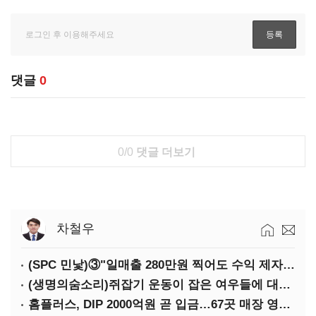
댓글
0
0/0
댓글 더보기
차철우
(SPC 민낯)③"일매출 280만원 찍어도 수익 제자리"…점주 울리는 '상시 할인'
(생명의숨소리)쥐잡기 운동이 잡은 여우들에 대하여
홈플러스, DIP 2000억원 곧 입금…67곳 매장 영업 재개 예정