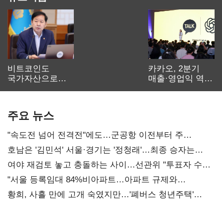
비트코인도
카카오, 2분기
국가자산으로…'
매출·영업익 역대
보관·평가·처분'
최대…에이전트
기준은 숙제
AI 수익화 관건
주요 뉴스
"속도전 넘어 전격전"에도…군공항 이전부터 주
52시간까지 '뇌관'
호남은 '김민석' 서울·경기는 '정청래'…최종 승자는
'안갯속'
여야 재검토 놓고 충돌하는 사이…선관위 "투표자 수
오차 당연"
"서울 등록임대 84%비아파트…아파트 규제와
달리해야"
황희, 사흘 만에 고개 숙였지만…'폐버스 청년주택'
후폭풍