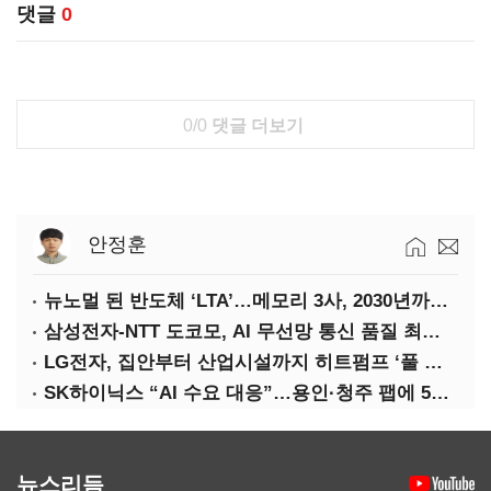
댓글
0
0/0
댓글 더보기
안정훈
뉴노멀 된 반도체 ‘LTA’…메모리 3사, 2030년까지 54조 선불 계약
삼성전자-NTT 도코모, AI 무선망 통신 품질 최적화 기술 검증
LG전자, 집안부터 산업시설까지 히트펌프 ‘풀 라인업’ 강화
SK하이닉스 “AI 수요 대응”…용인·청주 팹에 54조 투자
뉴스리듬