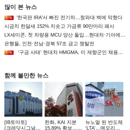
많이 본 뉴스
'한국판 IRA'서 빠진 전기차…청와대 벽에 막혔다
시금치 한달새 152% 치솟고 가금류 90만마리 폐사
LX세미콘, 첫 차량용 MCU 양산 돌입…현대차·기아에
공급
은행들, 인천·전남·경북 57조 금고 쟁탈전
‘구금 사태’ 현대차 HMGMA, 미 재향군인 채용
확대로 분위기 반전
함께 볼만한 뉴스
[IB토마토]
한화, KAI 지분
뉴노멀 된 반도체
(크레딧시그널)
15.89% 확보…
‘LTA’…메모리