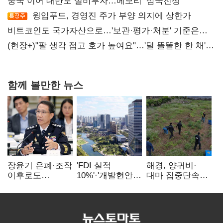
중국 이어 대만도 설비투자…메모리 ‘삼국전쟁’
윙입푸드, 경영진 주가 부양 의지에 상한가
비트코인도 국가자산으로…'보관·평가·처분' 기준은
숙제
(현장+)"팔 생각 접고 호가 높여요"…'덜 똘똘한 한 채'
20억 키맞추기
함께 볼만한 뉴스
장윤기 은폐·조작
'FDI 실적
해경, 양귀비·
이후로도
10%'·'개발현안
대마 집중단속…
정보유출·
산적'…
4개월 동안
내부비위…경찰
인천경제청장
249명 검거
신뢰는 어디에
구원투수 찾기