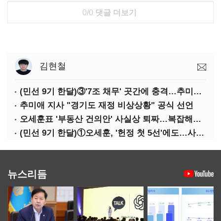
0/0
댓글 더보기
김현철
(민선 9기 한달)③'7조 채무' 곳간에 충격…추미애, 20년만에 '비상재정' 선언 승부수
추미애 지사 "경기도 재정 비상상황" 공식 선언
오세훈표 '부동산 건의안' 사실상 퇴짜…복잡해진 '재개발 31만호' 셈법
(민선 9기 한달)①오세훈, '헌정 첫 5선'에도…사법리스크·여소야대에 발목
뉴스리듬