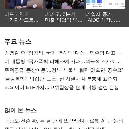
비트코인도
카카오, 2분기
가입자 증가
국가자산으로…'
매출·영업익 역대
·AIDC 성장…
보관·평가·처분'
최대…에이전트
SKT 2분기 성장
기준은 숙제
AI 수익화 관건
본궤도
주요 뉴스
송영길 측 "정청래, 국힘 '역선택' 대상…민주당 대표로
총선 지휘 못해"
이 대통령 "국가폭력 피해자에 사과…적극적 조사로
진실 밝혀야"
주택공급 '동상이몽'…정부·서울시 협력 없으면 '공수표'
'금융복합기업집단' 토스, 전 계열사 내부통제 표준화
ELS 이어 ETF까지…고위험상품 판매 제동 걸린 은행
많이 본 뉴스
구광모-젠슨 황, 두 달 만에 또 만난다…로봇·AI 등 논의