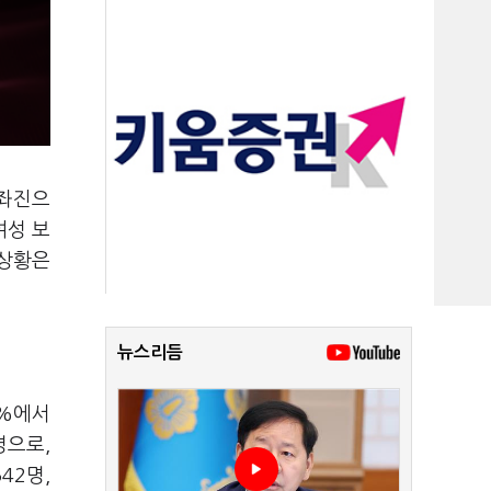
보좌진으
여성 보
 상황은
뉴스리듬
4%에서
명으로,
42명,