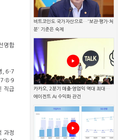
비트코인도 국가자산으로…'보관·평가·처
분' 기준은 숙제
 선명합
 6·7
·7
·
8
·
9
진 직급
카카오, 2분기 매출·영업익 역대 최대…
에이전트 AI 수익화 관건
적 과정