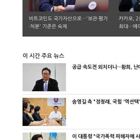
비트코인도 국가자산으로…'보관·평가
카카오, 
·처분' 기준은 숙제
최대…에이
이 시간 주요 뉴스
공급 속도전 외치더니…황희, 난
송영길 측 "정청래, 국힘 '역선
이 대통령 "국가폭력 피해자에 