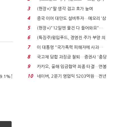
처분' 기준은 ...
3
(현장+)"팔 생각 접고 호가 높여
요"…'덜 똘똘한 한 채' 20...
4
중국 이어 대만도 설비투자…메모리 ‘삼
국전쟁’
5
(현장+)"12일엔 물건 다 들어와요"…
빈 매대 채우며 문 연 ...
6
(특징주)윙입푸드, 경영진 주가 부양 의
지에 상한가...
7
이 대통령 "국가폭력 피해자에 사과…
적극적 조사로 진...
8
국고채 담합 과징금 철퇴…증권사 '충당
금 폭탄' 우려...
9
카카오, 올해 임금협약 최종 타결…연봉
6.3% 인상·격려...
10
네이버, 2분기 영업익 5203억원…전년
9.1%↑
비 0.2% 감소...