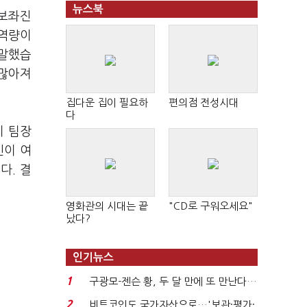
뉴스북
"보좌진
 역량이
 말했습
 많아져
집다운 집이 필요하
편의점 전성시대
다
이 팀장
인이 여
다. 결
영화관의 시대는 끝
"CD로 구워오세요"
났다?
인기뉴스
1
구광모-젠슨 황, 두 달 만에 또 만난다…
로봇·AI 등 논...
2
비트코인도 국가자산으로…'보관·평가·