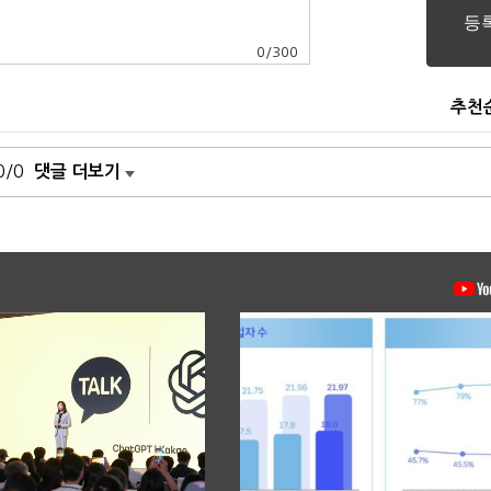
0
/
300
추천
0/0
댓글 더보기