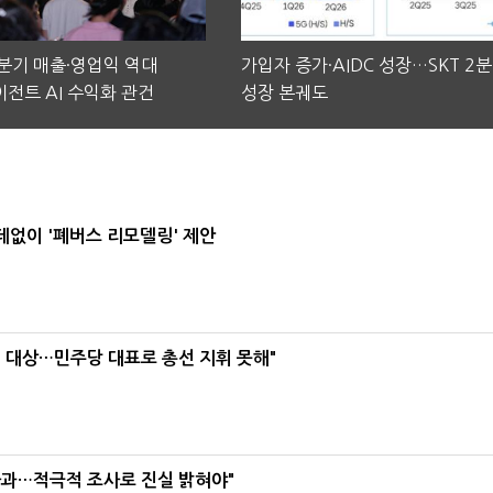
2분기 매출·영업익 역대
가입자 증가·AIDC 성장…SKT 2
전트 AI 수익화 관건
성장 본궤도
데없이 '폐버스 리모델링' 제안
택' 대상…민주당 대표로 총선 지휘 못해"
사과…적극적 조사로 진실 밝혀야"