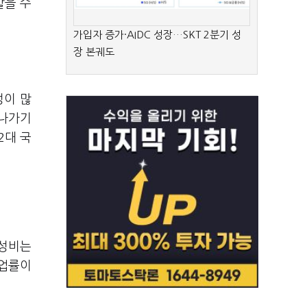
할을 수
가입자 증가·AIDC 성장…SKT 2분기 성
장 본궤도
성이 많
 나가기
2대 국
 성비는
취업률이