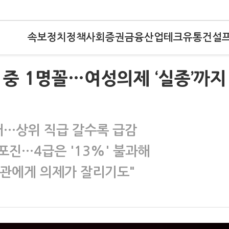
속보
정치
정책
사회
증권
금융
산업
테크
유통
건설
 중 1명꼴…여성의제 ‘실종’까지
어…상위 직급 갈수록 급감
 포진…4급은 '13%' 불과해
관에게 의제가 잘리기도"