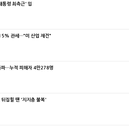
대통령 최측근' 입
5% 관세…"미 산업 재건"
돌파…누적 피해자 4만278명
뒤집힐 땐 '지지층 불복'