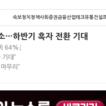
속보
정치
정책
사회
증권
금융
산업
테크
유통
건설
 축소…하반기 흑자 전환 기대
 64%↓
 기대”
 마무리”