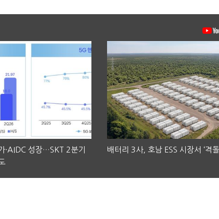
·AIDC 성장…SKT 2분기
배터리 3사, 호남 ESS 시장서 ‘격돌
도