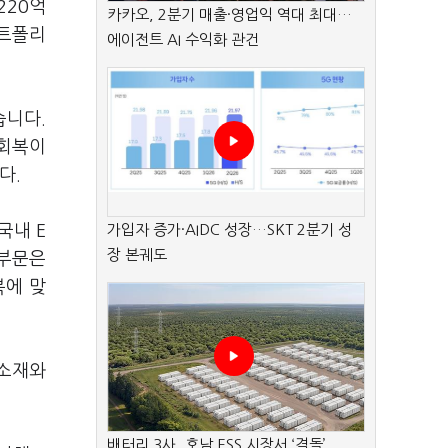
220억
카카오, 2분기 매출·영업익 역대 최대…
포트폴리
에이전트 AI 수익화 관건
습니다.
 회복이
다.
국내 E
가입자 증가·AIDC 성장…SKT 2분기 성
장 본궤도
 부문은
복에 맞
 소재와
배터리 3사, 호남 ESS 시장서 ‘격돌’