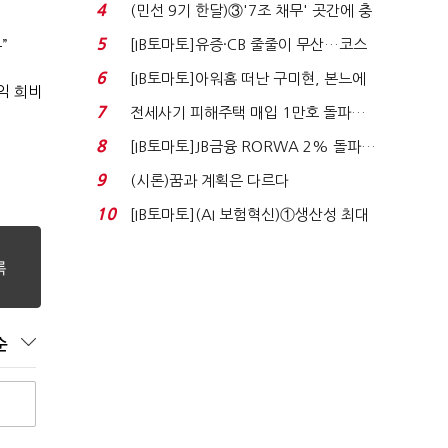
지에 상한가...
4
(민선 9기 한달)③'7조 채무' 곳간에 충
격…추미애, 20년...
5
[IB토마토]유증·CB 줄줄이 무산…코스
”
닥 벌점 급증에 ...
6
[IB토마토]아워홈 떠난 구미현, 본느에
익 희비
340억 베팅…가...
7
전세사기 피해주택 매입 1만호 돌파…
누적 피해자 4만2...
8
[IB토마토]JB금융 RORWA 2% 돌파…
실적 견인은 은행 ...
9
(시론)꿈과 계획은 다르다
10
[IB토마토](AI 보험혁신)①생산성 최대
80% 개선…현실...
순