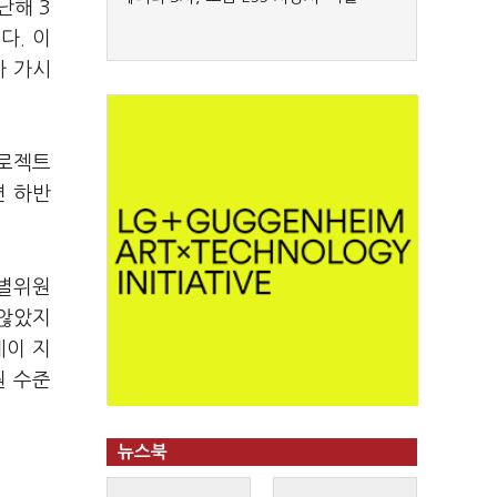
난해 3
다. 이
가 가시
프로젝트
면 하반
특별위원
 않았지
레이 지
원 수준
뉴스북