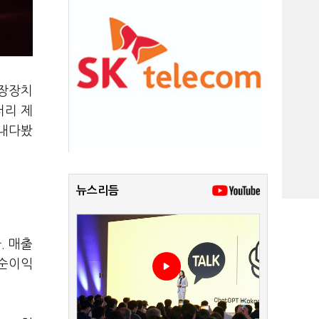
저장장치
터리 제
 내다봤
뉴스리듬
. 매출
기순이익