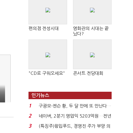
편의점 전성시대
영화관의 시대는 끝
났다?
"CD로 구워오세요"
콘서트 전당대회
인기뉴스
1
구광모-젠슨 황, 두 달 만에 또 만난다…
로봇·AI 등 논...
2
네이버, 2분기 영업익 5203억원…전년
비 0.2% 감소...
3
(특징주)윙입푸드, 경영진 주가 부양 의