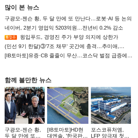
많이 본 뉴스
구광모-젠슨 황, 두 달 만에 또 만난다…로봇·AI 등 논의
네이버, 2분기 영업익 5203억원…전년비 0.2% 감소
윙입푸드, 경영진 주가 부양 의지에 상한가
(민선 9기 한달)③'7조 채무' 곳간에 충격…추미애,
20년만에 '비상재정' 선언 승부수
[IB토마토]유증·CB 줄줄이 무산…코스닥 벌점 급증에
상폐 압박
함께 볼만한 뉴스
구광모-젠슨 황,
[IB토마토]HD현
포스코퓨처엠,
두 달 만에 또
대엔솔, '한국판
LFP 양극재 첫