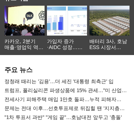
카카오, 2분기
가입자 증가
배터리 3사, 호남
매출·영업익 역대
·AIDC 성장…
ESS 시장서
최대…에이전트
SKT 2분기 성장
‘격돌’
AI 수익화 관건
본궤도
주요 뉴스
정청래 때리는 '김용'…더 세진 '대통령 최측근' 입
트럼프, 폴리실리콘 파생상품에 15% 관세…"미 산업
재건"
전세사기 피해주택 매입 1만호 돌파…누적 피해자
4만278명
문제는 전대 이후…선호투표제로 뒤집힐 땐 '지지층
불복'
"1차 투표서 과반" "게임 끝"…호남대전 앞두고 '충돌'