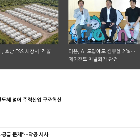
, 호남 ESS 시장서 ‘격돌’
다음, AI 도입에도 점유율 2%…
에이전트 차별화가 관건
…반도체 넘어 주력산업 구조혁신
·공급 문제"…닥공 시사