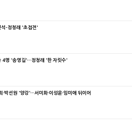
석-정청래 '초접전'
 4명 '송영길'…정청래 '한 자릿수'
·박선원 '양강'…서미화·이성윤·임미애 뒤이어