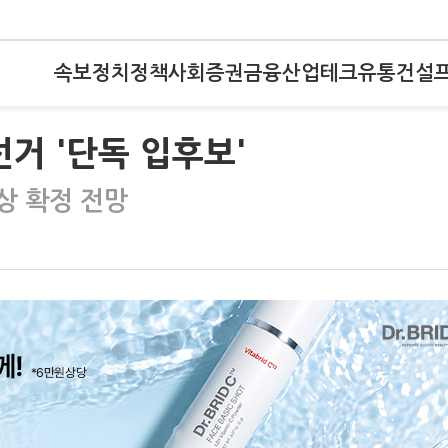
속보
정치
정책
사회
증권
금융
산업
테크
유통
건설
거 '단독 입후보'
상 확정 전망