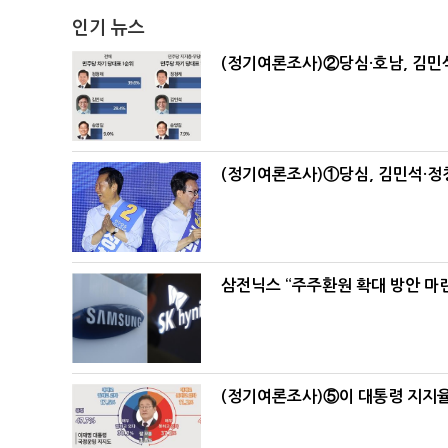
인기 뉴스
(정기여론조사)②당심·호남, 김민석
(정기여론조사)①당심, 김민석·정청
삼전닉스 “주주환원 확대 방안 마
(정기여론조사)⑤이 대통령 지지율