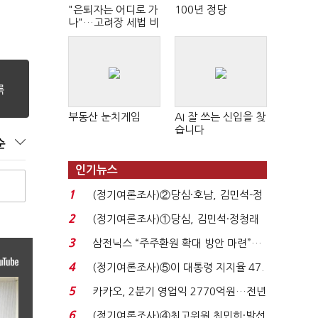
"은퇴자는 어디로 가
100년 정당
나"…고려장 세법 비
판 확산
부동산 눈치게임
AI 잘 쓰는 신입을 찾
습니다
순
인기뉴스
1
(정기여론조사)②당심·호남, 김민석-정
청래 '초접전'...
2
(정기여론조사)①당심, 김민석·정청래
'초접전'…대통령 ...
3
삼전닉스 “주주환원 확대 방안 마련”…
로이터에 성명...
4
(정기여론조사)⑤이 대통령 지지율 47.
7%…일주일 만에 ...
5
카카오, 2분기 영업익 2770억원…전년
비 36% 증가...
6
(정기여론조사)④최고위원 최민희·박선