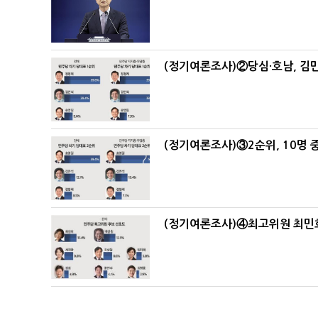
(정기여론조사)②당심·호남, 김민
(정기여론조사)③2순위, 10명 중
(정기여론조사)④최고위원 최민희