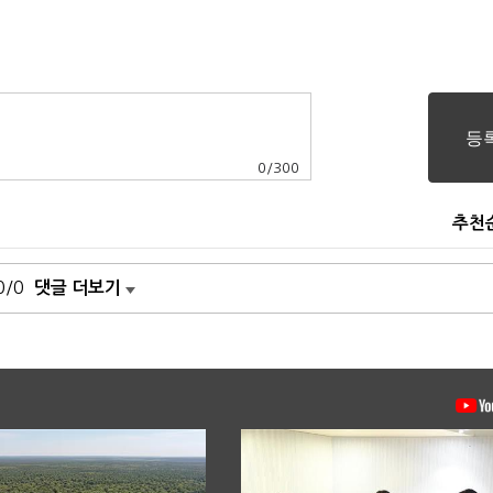
0
/
300
추천
0/0
댓글 더보기