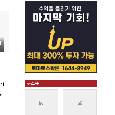
여
뉴스북
(폴리스라인)'순환근무 방침'에 경찰은 삭발…"베테랑·수사력 보강 먼저"
'신림동·서현역 칼부림' 뒤엔 기동순찰대…'장윤기 은폐·조작' 후엔 내부비리수사대