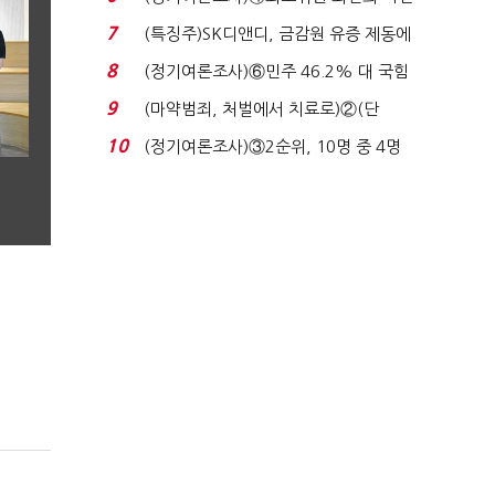
원 '양강'…서미...
7
(특징주)SK디앤디, 금감원 유증 제동에
장 초반 상한가...
8
(정기여론조사)⑥민주 46.2% 대 국힘
31.0%…오차범위 밖 ...
9
(마약범죄, 처벌에서 치료로)②(단
독)"마약은 전염병…여성...
10
(정기여론조사)③2순위, 10명 중 4명
'송영길'…정청래 '한 ...