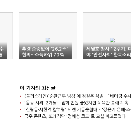
 수
추경 순증없이 '26.2조'
세월호 참사 12주기, 
늘
합의…소득하위 70%
야 '안전사회' 한목소리
에 지원금
추모
이 기자의 최신글
'올공 시위' 2개월…집회 인원 줄었지만 체육관 봉쇄 계속
극우 콘텐츠, 또래집단 '정체성 코드'로 교실 파고들었다