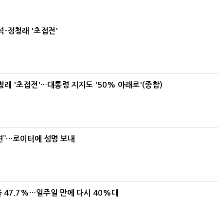
-정청래 '초접전'
래 '초접전'…대통령 지지도 '50% 아래로'(종합)
련”…로이터에 성명 보내
 47.7%…일주일 만에 다시 40%대