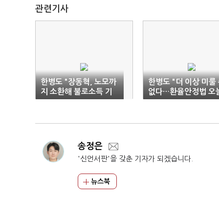
관련기사
한병도 "장동혁, 노모까
한병도 "더 이상 미룰
지 소환해 불로소득 기
없다…환율안정법 오
득권 유지"
처리"
송정은
'신언서판'을 갖춘 기자가 되겠습니다.
뉴스북