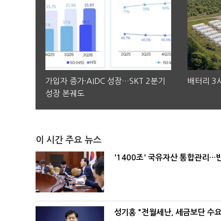
가입자 증가·AIDC 성장…SKT 2분기
배터리 3사
성장 본궤도
이 시간 주요 뉴스
'1400조' 국유자산 통합관리
성기홍 "전월세난, 세금보단 수요