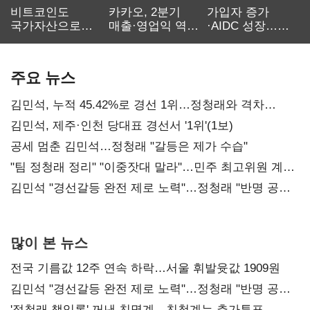
비트코인도
카카오, 2분기
가입자 증가
국가자산으로…'
매출·영업익 역대
·AIDC 성장…
보관·평가·처분'
최대…에이전트
SKT 2분기 성장
기준은 숙제
AI 수익화 관건
본궤도
주요 뉴스
김민석, 누적 45.42%로 경선 1위…정청래와 격차
0.86%p(2보)
김민석, 제주·인천 당대표 경선서 '1위'(1보)
공세 멈춘 김민석…정청래 "갈등은 제가 수습"
"팀 정청래 정리" "이중잣대 말라"…민주 최고위원 계파
다툼 격화
김민석 "경선갈등 완전 제로 노력"…정청래 "반명 공세
사과부터"
많이 본 뉴스
전국 기름값 12주 연속 하락…서울 휘발윳값 1909원
김민석 "경선갈등 완전 제로 노력"…정청래 "반명 공세
사과부터"
'정청래 책임론' 꺼낸 친명계…친청계는 추가투표