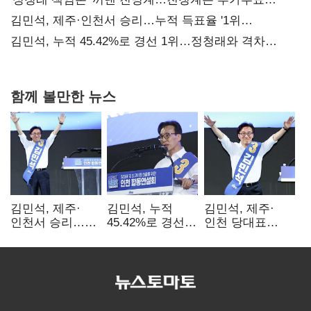
때리기
김민석, 제주·인천서 승리…누적 득표율 '1위
탈환'(종합)
김민석, 누적 45.42%로 경선 1위…정청래와 격차
0.86%p(2보)
함께 볼만한 뉴스
김민석, 제주·
김민석, 누적
김민석, 제주·
인천서 승리…
45.42%로 경선
인천 당대표
누적 득표율 '1위
1위…정청래와
경선서 '1위'(1보)
탈환'(종합)
격차
0.86%p(2보)