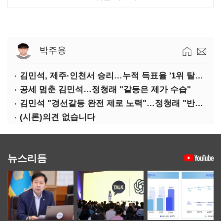
박주용
김민석, 제주·인천서 승리…누적 득표율 '1위 탈환'(종합)
공세 멈춘 김민석…정청래 "갈등은 제가 수습"
김민석 "경선갈등 완전 제로 노력"…정청래 "반명 공세 사과부터"
(시론)의견 없습니다
뉴스리듬