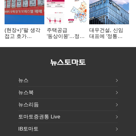
(현장+)"팔 생각
주택공급
대우건설, 신임
접고 호가
'동상이몽'…정부
대표에 '정통
높여요"…'덜
·서울시 협력
대우맨' 이강석
똘똘한 한 채'
없으면 '공수표'
부사장 내정
20억 키맞추기
뉴스
뉴스북
뉴스리듬
토마토증권통 Live
IB토마토