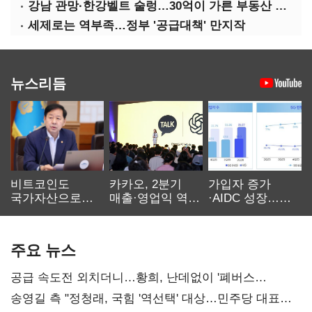
강남 관망·한강벨트 술렁…30억이 가른 부동산 민심
세제로는 역부족…정부 '공급대책' 만지작
뉴스리듬
비트코인도
카카오, 2분기
가입자 증가
국가자산으로…'
매출·영업익 역대
·AIDC 성장…
보관·평가·처분'
최대…에이전트
SKT 2분기 성장
기준은 숙제
AI 수익화 관건
본궤도
주요 뉴스
공급 속도전 외치더니…황희, 난데없이 '폐버스
리모델링' 제안
송영길 측 "정청래, 국힘 '역선택' 대상…민주당 대표로