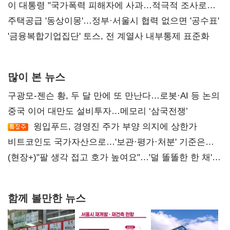
총선 지휘 못해"
이 대통령 "국가폭력 피해자에 사과…적극적 조사로
진실 밝혀야"
주택공급 '동상이몽'…정부·서울시 협력 없으면 '공수표'
'금융복합기업집단' 토스, 전 계열사 내부통제 표준화
많이 본 뉴스
구광모-젠슨 황, 두 달 만에 또 만난다…로봇·AI 등 논의
중국 이어 대만도 설비투자…메모리 ‘삼국전쟁’
윙입푸드, 경영진 주가 부양 의지에 상한가
비트코인도 국가자산으로…'보관·평가·처분' 기준은
숙제
(현장+)"팔 생각 접고 호가 높여요"…'덜 똘똘한 한 채'
20억 키맞추기
함께 볼만한 뉴스