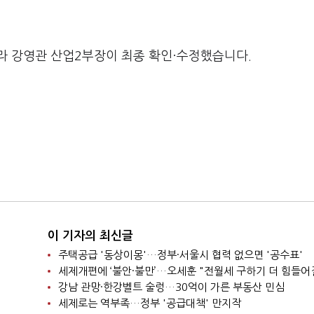
라 강영관 산업2부장이 최종 확인·수정했습니다.
이 기자의 최신글
주택공급 '동상이몽'…정부·서울시 협력 없으면 '공수표'
세제개편에 ‘불안·불만’…오세훈 "전월세 구하기 더 힘들어
강남 관망·한강벨트 술렁…30억이 가른 부동산 민심
세제로는 역부족…정부 '공급대책' 만지작