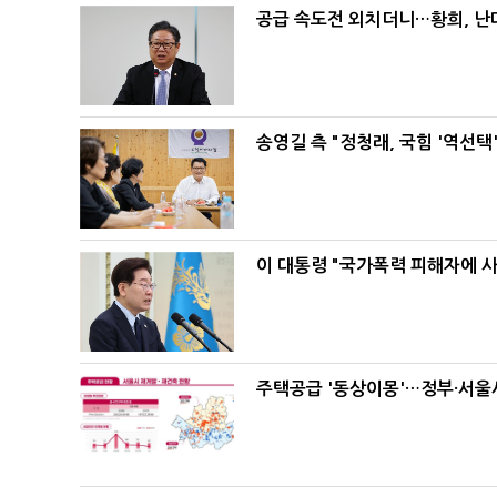
공급 속도전 외치더니…황희, 난
송영길 측 "정청래, 국힘 '역선
이 대통령 "국가폭력 피해자에 
주택공급 '동상이몽'…정부·서울시