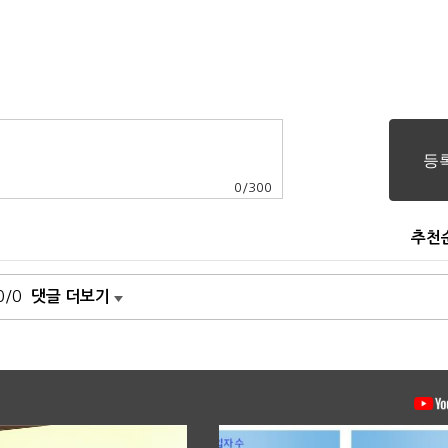
0
/
300
추천
0/0
댓글 더보기