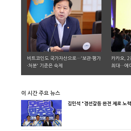
비트코인도 국가자산으로…'보관·평가
카카오, 
·처분' 기준은 숙제
최대…에이
이 시간 주요 뉴스
김민석 "경선갈등 완전 제로 노력