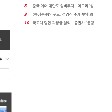
적극적 조사로 진...
8
중국 이어 대만도 설비투자…메모리 ‘삼
국전쟁’
9
(특징주)윙입푸드, 경영진 주가 부양 의
지에 상한가...
10
국고채 담합 과징금 철퇴…증권사 '충당
금 폭탄' 우려...
순