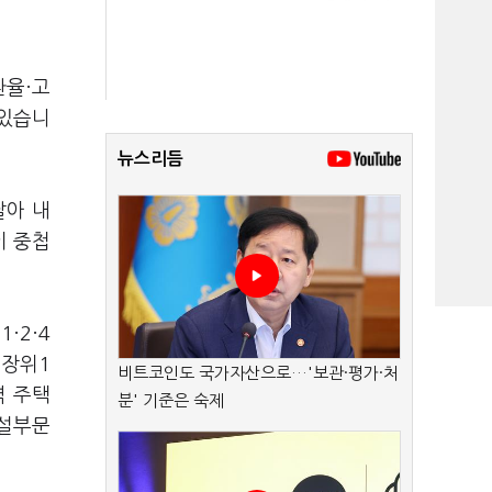
환율·고
 있습니
뉴스리듬
달아 내
이 중첩
·2·4
 장위1
비트코인도 국가자산으로…'보관·평가·처
역 주택
분' 기준은 숙제
건설부문