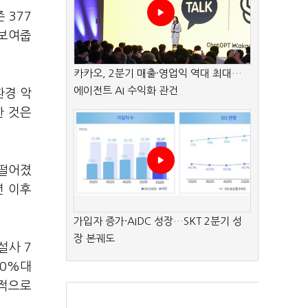
 377
 보여줍
카카오, 2분기 매출·영업익 역대 최대…
에이전트 AI 수익화 관건
환경 악
한 것은
 떨어졌
년 이후
가입자 증가·AIDC 성장…SKT 2분기 성
장 본궤도
설사 7
90%대
쇄적으로