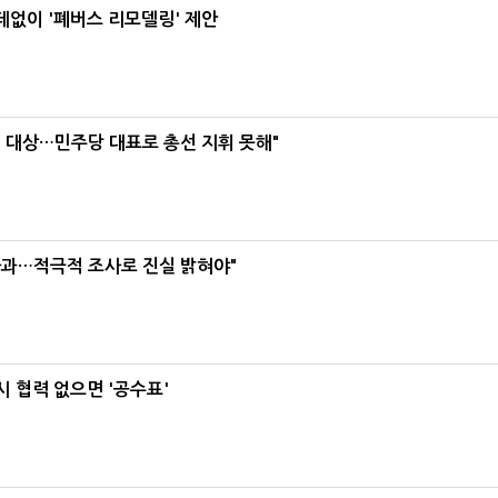
데없이 '폐버스 리모델링' 제안
택' 대상…민주당 대표로 총선 지휘 못해"
사과…적극적 조사로 진실 밝혀야"
 협력 없으면 '공수표'