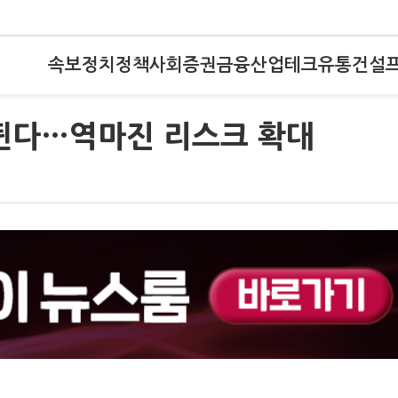
속보
정치
정책
사회
증권
금융
산업
테크
유통
건설
 뛴다…역마진 리스크 확대