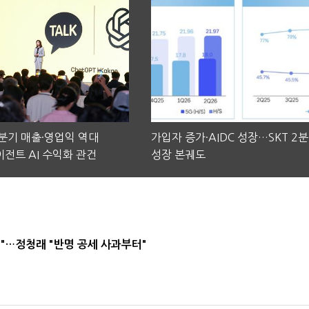
2분기 매출·영업익 역대
가입자 증가·AIDC 성장…SKT 2
전트 AI 수익화 관건
성장 본궤도
"…정청래 "반명 공세 사과부터"