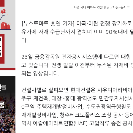
서울 시내 아파트 건설 현장. (사진=뉴시스)
[뉴스토마토 홍연 기자] 미국·이란 전쟁 장기화
유가에 자재 수급난까지 겹치며 이미 90%대에 
다.
23일 금융감독원 전자공시시스템에 따르면 대형 
고 있습니다. 전쟁 발발 이전부터 누적된 자재비
되는 양상입니다.
건설사별로 살펴보면 현대건설은 사우디아라비아 아
주구 재건축, 대장~홍대 광역철도 민간투자시설사
0구역 주택재개발정비사업, 수도권광역급행철도 
재개발정비사업, 청주테크노폴리스 조성 공사 등에
역시 아랍에미리트연합(UAE) 고압직류 송전 공사