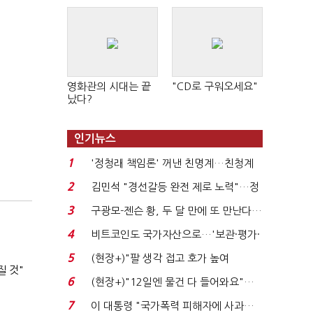
영화관의 시대는 끝
"CD로 구워오세요"
났다?
인기뉴스
1
'정청래 책임론' 꺼낸 친명계…친청계
는 추가투표 때리기...
2
김민석 "경선갈등 완전 제로 노력"…정
청래 "반명 공세 사...
3
구광모-젠슨 황, 두 달 만에 또 만난다…
로봇·AI 등 논...
4
비트코인도 국가자산으로…'보관·평가·
처분' 기준은 ...
5
(현장+)"팔 생각 접고 호가 높여
질 것"
요"…'덜 똘똘한 한 채' 20...
6
(현장+)"12일엔 물건 다 들어와요"…
빈 매대 채우며 문 연 ...
7
이 대통령 "국가폭력 피해자에 사과…