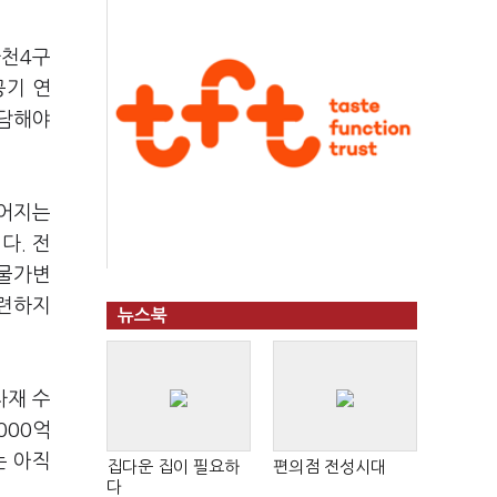
마천4구
공기 연
분담해야
이어지는
다. 전
 물가변
마련하지
뉴스북
자재 수
000억
는 아직
집다운 집이 필요하
편의점 전성시대
다