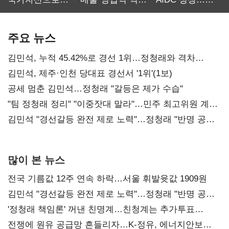
보관·평가·처분'
최대…에이전트
SKT 2분기 성장
기준은 숙제
AI 수익화 관건
본궤도
주요 뉴스
김민석, 누적 45.42%로 경선 1위…정청래와 격차
0.86%p(2보)
김민석, 제주·인천 당대표 경선서 '1위'(1보)
공세 멈춘 김민석…정청래 "갈등은 제가 수습"
"팀 정청래 정리" "이중잣대 말라"…민주 최고위원 계파
다툼 격화
김민석 "경선갈등 완전 제로 노력"…정청래 "반명 공세
사과부터"
많이 본 뉴스
전국 기름값 12주 연속 하락…서울 휘발윳값 1909원
김민석 "경선갈등 완전 제로 노력"…정청래 "반명 공세
사과부터"
'정청래 책임론' 꺼낸 친명계…친청계는 추가투표
때리기
전쟁에 원유 공급망 흔들리자…K-정유, 에너지안보