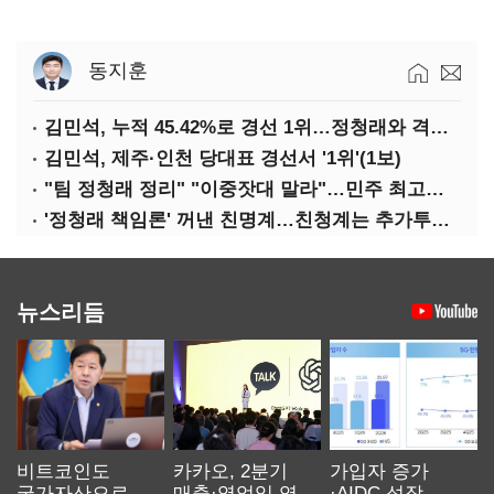
동지훈
김민석, 누적 45.42%로 경선 1위…정청래와 격차 0.86%p(2보)
김민석, 제주·인천 당대표 경선서 '1위'(1보)
"팀 정청래 정리" "이중잣대 말라"…민주 최고위원 계파 다툼 격화
'정청래 책임론' 꺼낸 친명계…친청계는 추가투표 때리기
뉴스리듬
비트코인도
카카오, 2분기
가입자 증가
국가자산으로…'
매출·영업익 역대
·AIDC 성장…