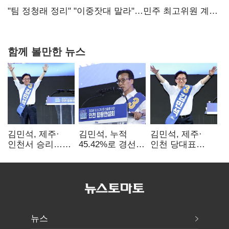
핵심으로 재부상
"팀 정청래 정리" "이중잣대 말라"…민주 최고위원 계파
다툼 격화
함께 볼만한 뉴스
김민석, 제주·
김민석, 누적
김민석, 제주·
인천서 승리…
45.42%로 경선
인천 당대표
누적 득표율 '1위
1위…정청래와
경선서 '1위'(1보)
탈환'(종합)
격차
0.86%p(2보)
뉴스