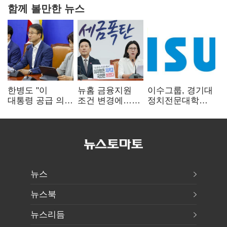
함께 볼만한 뉴스
한병도 "이
뉴홈 금융지원
이수그룹, 경기대
대통령 공급 의지
조건 변경에…
정치전문대학원
확인…국힘, 정쟁
장동혁 "정부가
에 '펠로우십
삼지 말아야"
분양사기 나선
기금' 3900만원
것" 질타
출연
뉴스
뉴스북
뉴스리듬