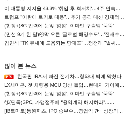
이 대통령 지지율 43.3% '취임 후 최저치'…4주 연속
'하락'
트럼프 "이란에 로키로 대응"…추가 공격 대신 경제적
압박 시사
(현장+)8G 압력에 눈앞 '깜깜', 이마엔 구슬땀 '뚝뚝'…
화려한 에어쇼 뒤 땀방울
(민선 9기 한 달)④막 오른 '글로벌 해양수도'…'전재수
리더십' 시험대
김민석 "TK 유세에 도움되는 당대표"…정청래 "벌써
대표된 양 당직 배분"
많이 본 뉴스
'한국판 IRA'서 빠진 전기차…청와대 벽에 막혔다
LX세미콘, 첫 차량용 MCU 양산 돌입…현대차·기아에
공급
(현장+)8G 압력에 눈앞 '깜깜', 이마엔 구슬땀 '뚝뚝'…
화려한 에어쇼 뒤 땀방울
⑪(단독)SPC, 가맹점주에 "용역계약 해지하라"...
내팽개친 '사회적합의'
[IB토마토]동원파츠, IPO 승부수…영업익 7배 성장의
이면은 고객 편중