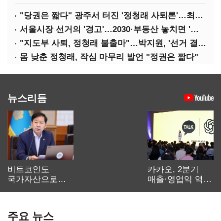
"당권은 짧다" 광주서 터진 '정청래 사퇴론'…최고위 '아수라장'
서울시장 선거의 '경고'…2030·부동산 놓치면 '총선도 대선도' 패배
"지도부 사퇴, 정청래 불출마"…박지원, '선거 결과 책임' 강조
몸 낮춘 정청래, 작심 마무리 발언 "정권은 짧다"
뉴스리듬
비트코인도
카카오, 2분기
국가자산으로…'
매출·영업익 역대
보관·평가·처분'
최대…에이전트
기준은 숙제
AI 수익화 관건
주요 뉴스