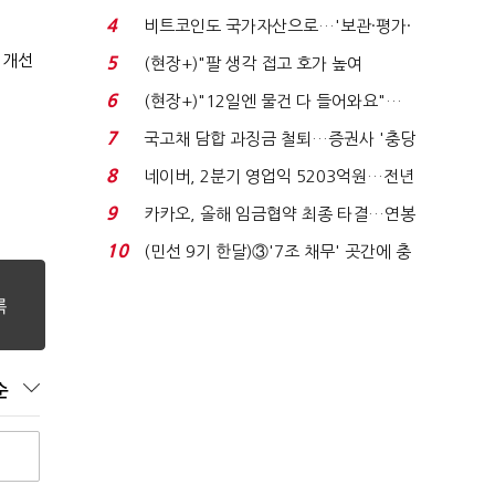
지에 상한가...
4
비트코인도 국가자산으로…'보관·평가·
처분' 기준은 ...
 개선
5
(현장+)"팔 생각 접고 호가 높여
요"…'덜 똘똘한 한 채' 20...
6
(현장+)"12일엔 물건 다 들어와요"…
빈 매대 채우며 문 연 ...
7
국고채 담합 과징금 철퇴…증권사 '충당
금 폭탄' 우려...
8
네이버, 2분기 영업익 5203억원…전년
비 0.2% 감소...
9
카카오, 올해 임금협약 최종 타결…연봉
6.3% 인상·격려...
10
(민선 9기 한달)③'7조 채무' 곳간에 충
격…추미애, 20년...
순