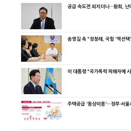
공급 속도전 외치더니…황희, 난
송영길 측 "정청래, 국힘 '역선
이 대통령 "국가폭력 피해자에 
주택공급 '동상이몽'…정부·서울시