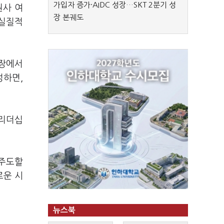
가입자 증가·AIDC 성장…SKT 2분기 성
원사 여
장 본궤도
 실질적
현장에서
성하면,
 리더십
 주도할
로운 시
뉴스북