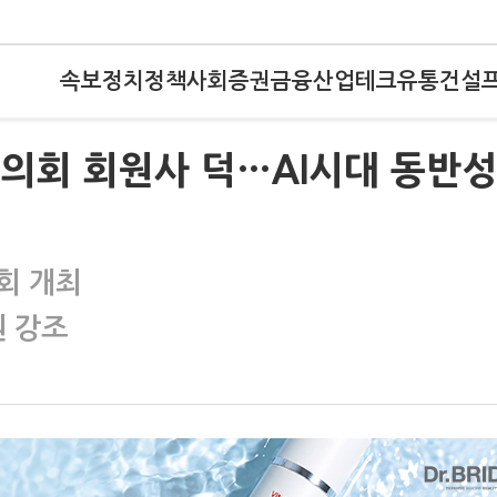
속보
정치
정책
사회
증권
금융
산업
테크
유통
건설
 협의회 회원사 덕…AI시대 동반성
회 개최
원 강조