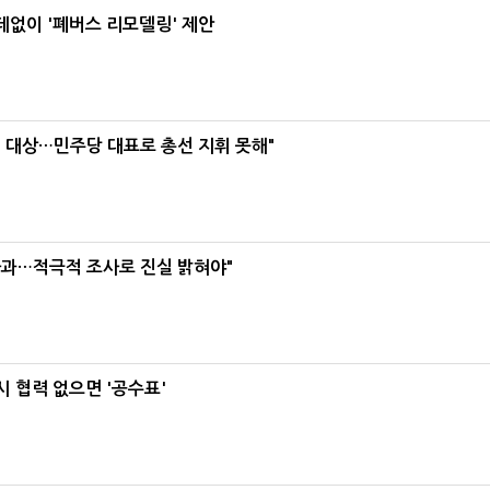
데없이 '폐버스 리모델링' 제안
택' 대상…민주당 대표로 총선 지휘 못해"
사과…적극적 조사로 진실 밝혀야"
 협력 없으면 '공수표'