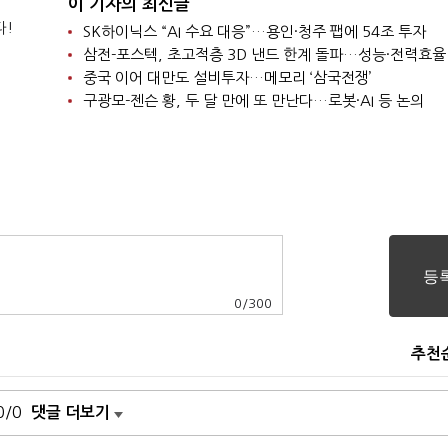
이 기자의 최신글
다!
SK하이닉스 “AI 수요 대응”…용인·청주 팹에 54조 투자
삼전-포스텍, 초고적층 3D 낸드 한계 돌파…성능·전력효율
중국 이어 대만도 설비투자…메모리 ‘삼국전쟁’
구광모-젠슨 황, 두 달 만에 또 만난다…로봇·AI 등 논의
0
/
300
추천
0/0
댓글 더보기