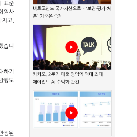
의 표준
비트코인도 국가자산으로…'보관·평가·처
 회원사
분' 기준은 숙제
다지고,
석했습니
확대하기
카카오, 2분기 매출·영업익 역대 최대…
 방향도
에이전트 AI 수익화 관건
 안정된