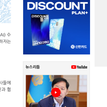
I) 수
모하자는
뉴스리듬
력사들에
신과 협