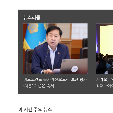
뉴스리듬
비트코인도 국가자산으로…'보관·평가
카카오, 
·처분' 기준은 숙제
최대…에이
이 시간 주요 뉴스