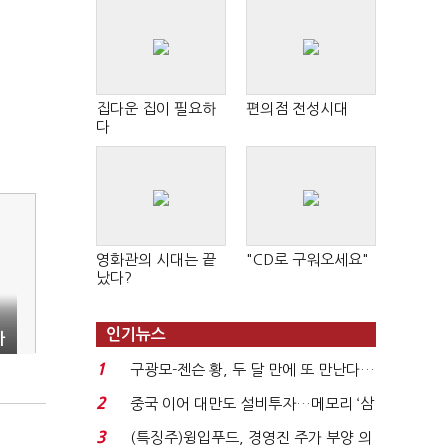
집다운 집이 필요하
편의점 전성시대
다
영화관의 시대는 끝
"CD로 구워오세요"
났다?
인기뉴스
가
1
구광모-젠슨 황, 두 달 만에 또 만난다…
로봇·AI 등 논...
2
중국 이어 대만도 설비투자…메모리 ‘삼
국전쟁’
3
(특징주)윙입푸드, 경영진 주가 부양 의