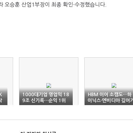
라 오승훈 산업1부장이 최종 확인·수정했습니다.
K
1000대기업 영업익 18
HBM 이어 소캠도…하
작
9조 신기록…순익 1위
이닉스·엔비디아 깊어
는 SK하이닉스
는 ‘밀월’