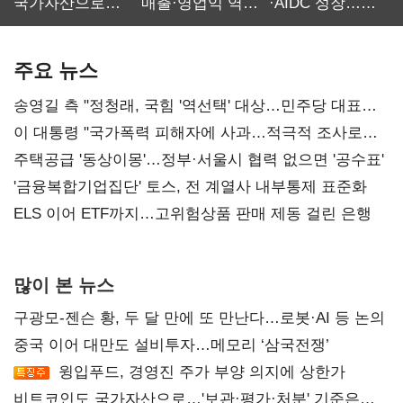
국가자산으로…'
매출·영업익 역대
·AIDC 성장…
보관·평가·처분'
최대…에이전트
SKT 2분기 성장
기준은 숙제
AI 수익화 관건
본궤도
주요 뉴스
송영길 측 "정청래, 국힘 '역선택' 대상…민주당 대표로
총선 지휘 못해"
이 대통령 "국가폭력 피해자에 사과…적극적 조사로
진실 밝혀야"
주택공급 '동상이몽'…정부·서울시 협력 없으면 '공수표'
'금융복합기업집단' 토스, 전 계열사 내부통제 표준화
ELS 이어 ETF까지…고위험상품 판매 제동 걸린 은행
많이 본 뉴스
구광모-젠슨 황, 두 달 만에 또 만난다…로봇·AI 등 논의
중국 이어 대만도 설비투자…메모리 ‘삼국전쟁’
윙입푸드, 경영진 주가 부양 의지에 상한가
비트코인도 국가자산으로…'보관·평가·처분' 기준은