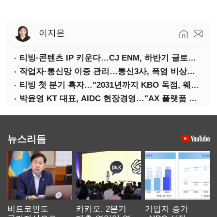
이지은
티빙·콘텐츠 IP 키운다…CJ ENM, 하반기 글로벌 확장 가속
작업자·통신망 이중 관리…통신3사, 폭염 비상대응 돌입
티빙 첫 분기 흑자…"2031년까지 KBO 독점, 웨이브 합병도 속도"
박윤영 KT 대표, AIDC 현장경영…"AX 플랫폼 핵심 인프라로 키운다"
뉴스리듬
비트코인도
카카오, 2분기
가입자 증가