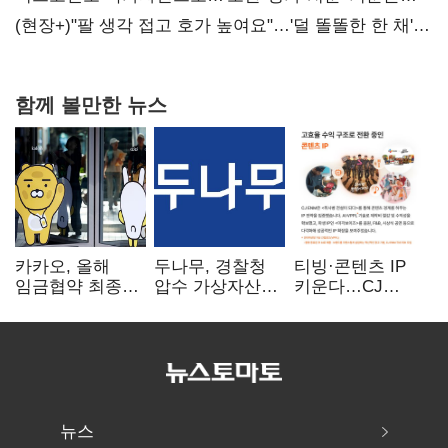
숙제
(현장+)"팔 생각 접고 호가 높여요"…'덜 똘똘한 한 채'
20억 키맞추기
함께 볼만한 뉴스
카카오, 올해
두나무, 경찰청
티빙·콘텐츠 IP
임금협약 최종
압수 가상자산
키운다…CJ
타결…연봉 6.3%
보관 맡는다…
ENM, 하반기
인상·격려금
커스터디 사업
글로벌 확장 가속
300만원
최종 낙찰
뉴스