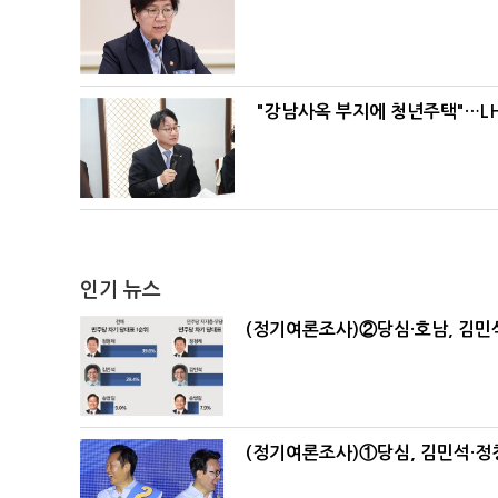
"강남사옥 부지에 청년주택"…LH
인기 뉴스
(정기여론조사)②당심·호남, 김민석
(정기여론조사)①당심, 김민석·정청