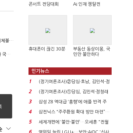
콘서트 전당대회
AI 인재 쟁탈전
"첨단전력 획득제도 패러다임 전환…상생 생태계 조성해 대체불가 K-방산 도약"
휴대폰이 끊긴 30분
부동산 동상이몽, 국
2040년까지 단계적 병력 감축…국방총인력 50만 목표 2차 국방개혁 착수
민만 불안하다
인기뉴스
1
(정기여론조사)②당심·호남, 김민석-정
청래 '초접전'...
2
(정기여론조사)①당심, 김민석·정청래
'초접전'…대통령 ...
3
삼성 Z8 역대급 ‘흥행’에 애플 반격 주
목…9월 ‘폴...
4
삼전닉스 “주주환원 확대 방안 마련”…
로이터에 성명...
5
세제개편에 ‘불안·불만’…오세훈 "전월
순
세 구하기 더 ...
6
영업익 늘린 LGU+…보안·AIDC '신사