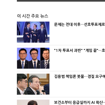
이 시간 주요 뉴스
문제는 전대 이후…선호투표제로 
"1차 투표서 과반" "게임 끝"…
김용범 책임론 봇물…경질 요구에 
보건소부터 응급실까지 AI 확산