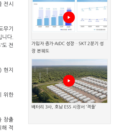
을 전시
유도무기
입니다.
가입자 증가·AIDC 성장…SKT 2분기 성
'도 전
장 본궤도
) 현지
기 위한
배터리 3사, 호남 ESS 시장서 ‘격돌’
출 창출
위해 적