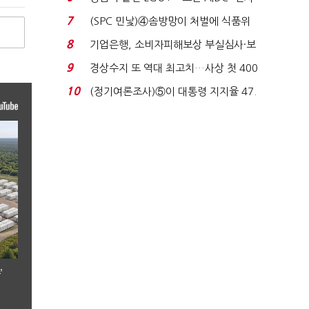
업 드라이브'...
7
(SPC 민낯)④솜방망이 처벌에 식품위
생법 위반 반복...
8
기업은행, 소비자피해보상 부실심사·보
이스피싱 공시 ...
9
경상수지 또 역대 최고치…사상 첫 400
억달러에 '3% 성...
10
(정기여론조사)⑤이 대통령 지지율 47.
7%…일주일 만에 ...
’