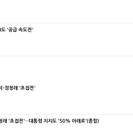
도 '공급 속도전'
-정청래 '초접전'
래 '초접전'…대통령 지지도 '50% 아래로'(종합)