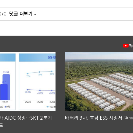
0/0
댓글 더보기
·AIDC 성장…SKT 2분기
배터리 3사, 호남 ESS 시장서 ‘격돌
도