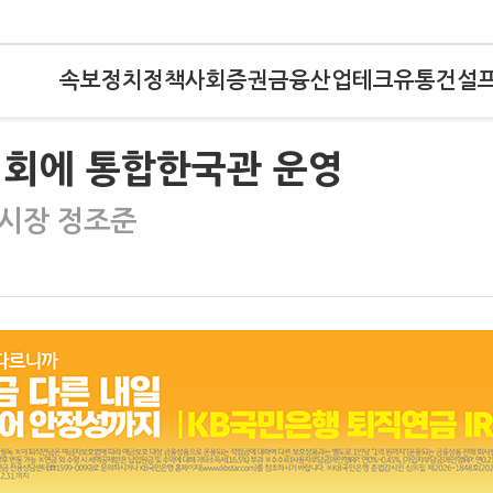
속보
정치
정책
사회
증권
금융
산업
테크
유통
건설
시회에 통합한국관 운영
산시장 정조준