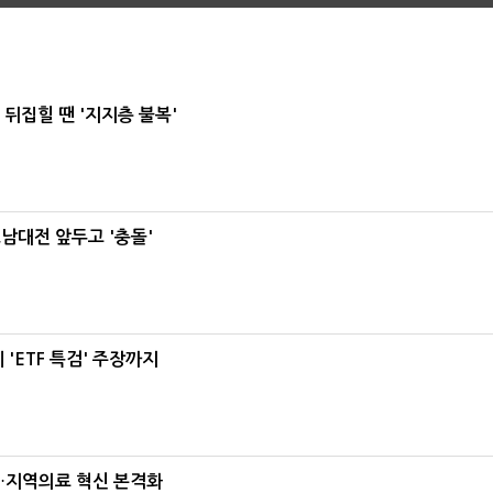
뒤집힐 땐 '지지층 불복'
호남대전 앞두고 '충돌'
'ETF 특검' 주장까지
…지역의료 혁신 본격화