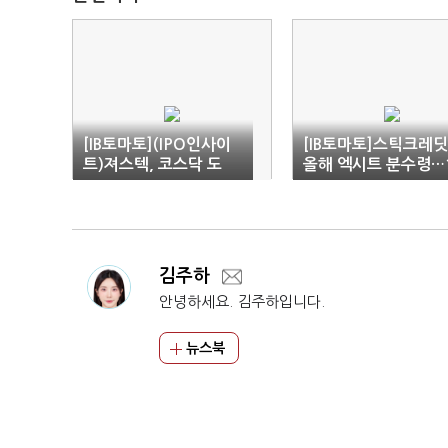
[IB토마토](IPO인사이
[IB토마토]스틱크레딧
트)져스텍, 코스닥 도
올해 엑시트 분수령…
전…성장동력 기반 '마
호 펀드 '성과 시험대'
련'
김주하
안녕하세요. 김주하입니다.
뉴스북