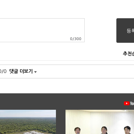
0
/
300
추천
0/0
댓글 더보기