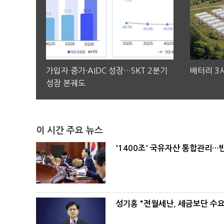
가입자 증가·AIDC 성장…SKT 2분기
배터리 3사
성장 본궤도
이 시간 주요 뉴스
'1400조' 국유자산 통합관리
성기홍 "전월세난, 세금보단 수요