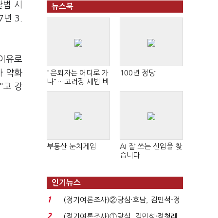
활법 시
뉴스북
년 3.
 이유로
가 약화
"은퇴자는 어디로 가
100년 정당
나"…고려장 세법 비
"고 강
판 확산
부동산 눈치게임
AI 잘 쓰는 신입을 찾
습니다
인기뉴스
1
(정기여론조사)②당심·호남, 김민석-정
청래 '초접전'...
2
(정기여론조사)①당심, 김민석·정청래