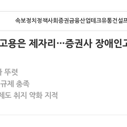
속보
정치
정책
사회
증권
금융
산업
테크
유통
건설
데 고용은 제자리…증권사 장애인
차 뚜렷
 규제 충족
제도 취지 약화 지적