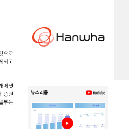
 것으로
대체되고
래에셋
뉴스리듬
개 증권
 일부는