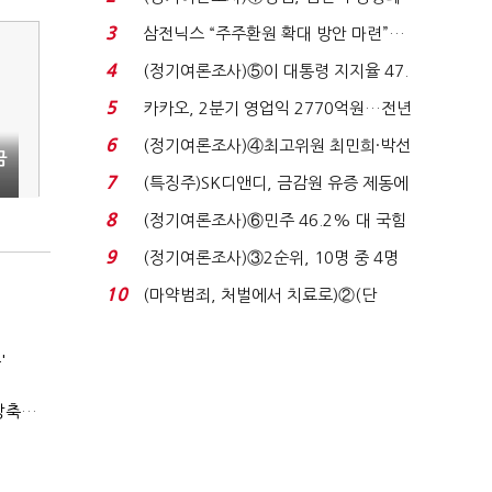
'초접전'…대통령 ...
3
삼전닉스 “주주환원 확대 방안 마련”…
로이터에 성명...
4
(정기여론조사)⑤이 대통령 지지율 47.
7%…일주일 만에 ...
5
카카오, 2분기 영업익 2770억원…전년
비 36% 증가...
6
(정기여론조사)④최고위원 최민희·박선
금
원 '양강'…서미...
7
(특징주)SK디앤디, 금감원 유증 제동에
장 초반 상한가...
8
(정기여론조사)⑥민주 46.2% 대 국힘
31.0%…오차범위 밖 ...
9
(정기여론조사)③2순위, 10명 중 4명
'송영길'…정청래 '한 ...
10
(마약범죄, 처벌에서 치료로)②(단
독)"마약은 전염병…여성...
'
(반도체 풍향계, '코스피')⑤반도체 주도 지속…코스피 성장축은 확대