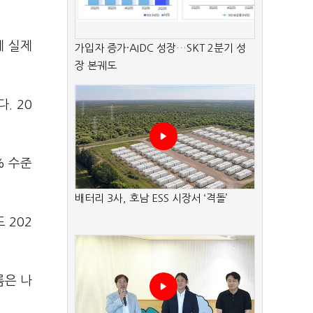
데 실제
가입자 증가·AIDC 성장…SKT 2분기 성
장 본궤도
. 20
% 수준
배터리 3사, 호남 ESS 시장서 ‘격돌’
 202
름은 나