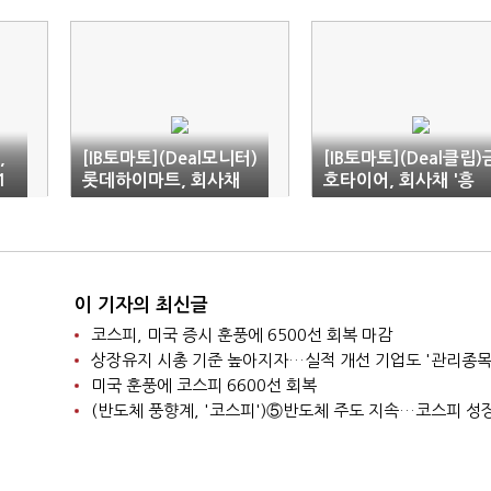
,
[IB토마토](Deal모니터)
[IB토마토](Deal클립)
1
롯데하이마트, 회사채
호타이어, 회사채 '흥
발행으로 단기부채 줄인
행'…차환 넘어 운영자
다
금까지
이 기자의 최신글
코스피, 미국 증시 훈풍에 6500선 회복 마감
상장유지 시총 기준 높아지자…실적 개선 기업도 '관리종목
미국 훈풍에 코스피 6600선 회복