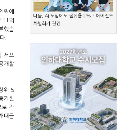
 인원에
다음, AI 도입에도 점유율 2%…에이전트
 11억
차별화가 관건
납부했습
다.
닝 서프
 공개할
상위 5
 증가한
으로 각
거래대금