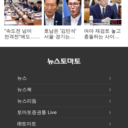
"속도전 넘어
호남은 '김민석'
여야 재검토 놓고
전격전"에도…
서울·경기는
충돌하는 사이…
군공항 이전부터
'정청래'…최종
선관위 "투표자
주 52시간까지
승자는 '안갯속'
수 오차 당연"
'뇌관'
뉴스
뉴스북
뉴스리듬
토마토증권통 Live
IB토마토