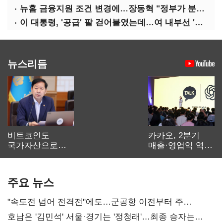
뉴홈 금융지원 조건 변경에…장동혁 "정부가 분양사기 나선 것"
이 대통령, '공급' 팔 걷어붙였는데…여 내부선 '부동산 망언'(종합)
뉴스리듬
비트코인도
카카오, 2분기
국가자산으로…'
매출·영업익 역대
보관·평가·처분'
최대…에이전트
기준은 숙제
AI 수익화 관건
주요 뉴스
"속도전 넘어 전격전"에도…군공항 이전부터 주
52시간까지 '뇌관'
호남은 '김민석' 서울·경기는 '정청래'…최종 승자는