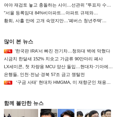
'안갯속'
여야 재검토 놓고 충돌하는 사이…선관위 "투표자 수
오차 당연"
"서울 등록임대 84%비아파트…아파트 규제와
달리해야"
황희, 사흘 만에 고개 숙였지만…'폐버스 청년주택'
후폭풍
많이 본 뉴스
'한국판 IRA'서 빠진 전기차…청와대 벽에 막혔다
시금치 한달새 152% 치솟고 가금류 90만마리 폐사
LX세미콘, 첫 차량용 MCU 양산 돌입…현대차·기아에
공급
은행들, 인천·전남·경북 57조 금고 쟁탈전
‘구금 사태’ 현대차 HMGMA, 미 재향군인 채용
확대로 분위기 반전
함께 볼만한 뉴스