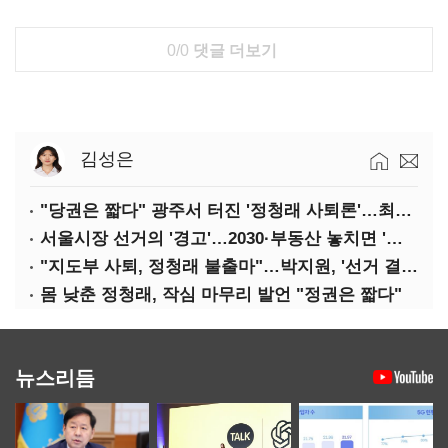
0/0
댓글 더보기
김성은
"당권은 짧다" 광주서 터진 '정청래 사퇴론'…최고위 '아수라장'
서울시장 선거의 '경고'…2030·부동산 놓치면 '총선도 대선도' 패배
"지도부 사퇴, 정청래 불출마"…박지원, '선거 결과 책임' 강조
몸 낮춘 정청래, 작심 마무리 발언 "정권은 짧다"
뉴스리듬