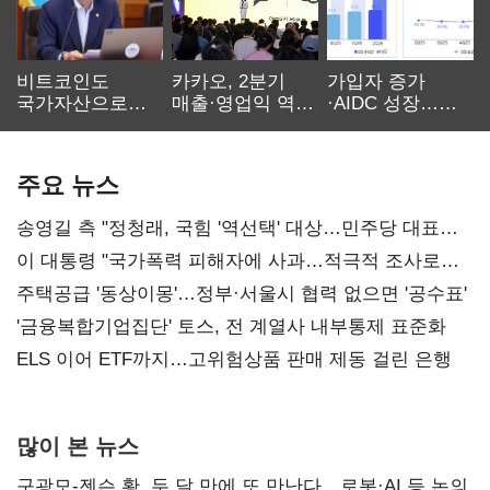
비트코인도
카카오, 2분기
가입자 증가
국가자산으로…'
매출·영업익 역대
·AIDC 성장…
보관·평가·처분'
최대…에이전트
SKT 2분기 성장
기준은 숙제
AI 수익화 관건
본궤도
주요 뉴스
송영길 측 "정청래, 국힘 '역선택' 대상…민주당 대표로
총선 지휘 못해"
이 대통령 "국가폭력 피해자에 사과…적극적 조사로
진실 밝혀야"
주택공급 '동상이몽'…정부·서울시 협력 없으면 '공수표'
'금융복합기업집단' 토스, 전 계열사 내부통제 표준화
ELS 이어 ETF까지…고위험상품 판매 제동 걸린 은행
많이 본 뉴스
구광모-젠슨 황, 두 달 만에 또 만난다…로봇·AI 등 논의