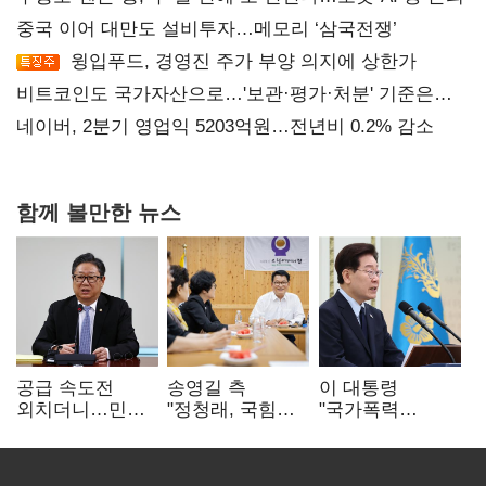
중국 이어 대만도 설비투자…메모리 ‘삼국전쟁’
윙입푸드, 경영진 주가 부양 의지에 상한가
비트코인도 국가자산으로…'보관·평가·처분' 기준은
숙제
네이버, 2분기 영업익 5203억원…전년비 0.2% 감소
함께 볼만한 뉴스
공급 속도전
송영길 측
이 대통령
외치더니…민주,
"정청래, 국힘
"국가폭력
'폐버스
'역선택' 대상…
피해자에 사과…
리모델링'까지
민주당 대표로
적극적 조사로
제안
총선 지휘 못해"
진실 밝혀야"