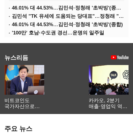
46.01% 대 44.53%…김민석·정청래 '초박빙'(종합 2보)
김민석 "TK 유세에 도움되는 당대표"…정청래 "벌써 대표된 양 당직 배분"
46.01% 대 44.53%…김민석·정청래 '초박빙'(종합)
'100만' 호남·수도권 경선…운명의 일주일
뉴스리듬
비트코인도
카카오, 2분기
국가자산으로…'
매출·영업익 역대
보관·평가·처분'
최대…에이전트
기준은 숙제
AI 수익화 관건
주요 뉴스