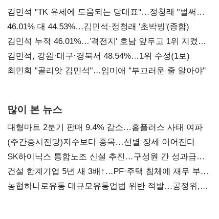
김민석 "TK 유세에 도움되는 당대표"…정청래 "벌써
대표된 양 당직 배분"
46.01% 대 44.53%…김민석·정청래 '초박빙'(종합)
김민석 누적 46.01%…'격전지' 호남 앞두고 1위 지켰다
(2보)
김민석, 강원·대구·경북서 48.54%…1위 수성(1보)
최민희 "골리앗 김민석"…임미애 "부끄러운 줄 알아야"
많이 본 뉴스
대형마트 2분기 판매 9.4% 감소…홈플러스 사태 여파
(주간증시전망)지수보다 종목…선별 장세 이어진다
SK하이닉스 통합노조 신설 추진…구성원 간 성과급
불만 확산
건설 한계기업 5년 새 3배↑…PF·주택 침체에 재무 부담
확대
농협하나로유통 대규모유통업법 위반 적발…공정위,
과징금 4억6200만원 부과