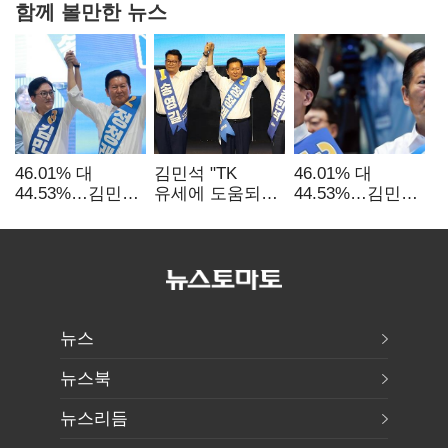
함께 볼만한 뉴스
46.01% 대
김민석 "TK
46.01% 대
44.53%…김민석·
유세에 도움되는
44.53%…김민석·
정청래
당대표"…정청래
정청래
'초박빙'(종합
"벌써 대표된 양
'초박빙'(종합)
2보)
당직 배분"
뉴스
뉴스북
뉴스리듬