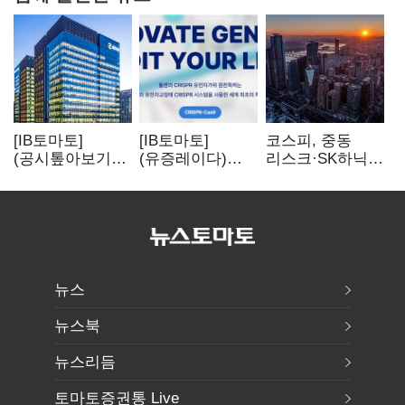
[IB토마토]
[IB토마토]
코스피, 중동
(공시톺아보기)
(유증레이다)
리스크·SK하닉
수주 공시, 왜
툴젠, 조달액
5% 급락에
바로 매출로
3분의 1 토막…
뒷걸음
잡히지 않을까
특허소송
비용부터 챙긴다
뉴스
뉴스북
뉴스리듬
토마토증권통 Live