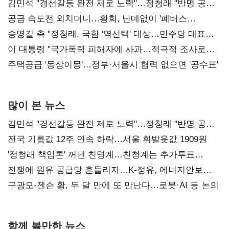
김민석 "경선갈등 완전 제로 노력"…정청래 "반명 공세
사과부터"
공급 속도전 외치더니…황희, 난데없이 '폐버스
리모델링' 제안
송영길 측 "정청래, 국힘 '역선택' 대상…민주당 대표로
총선 지휘 못해"
이 대통령 "국가폭력 피해자에 사과…적극적 조사로
진실 밝혀야"
주택공급 '동상이몽'…정부·서울시 협력 없으면 '공수표'
많이 본 뉴스
김민석 "경선갈등 완전 제로 노력"…정청래 "반명 공세
사과부터"
전국 기름값 12주 연속 하락…서울 휘발윳값 1909원
'정청래 책임론' 꺼낸 친명계…친청계는 추가투표
때리기
전쟁에 원유 공급망 흔들리자…K-정유, 에너지안보
핵심으로 재부상
구광모-젠슨 황, 두 달 만에 또 만난다…로봇·AI 등 논의
함께 볼만한 뉴스