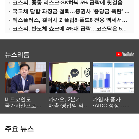
코스피, 중동 리스크·SK하닉 5% 급락에 뒷걸음
국고채 담합 과징금 철퇴…증권사 '충당금 폭탄' 우려
엑스플러스, 갤럭시 Z 플립8·폴드8 전용 액세서리 출시
코스피, 반도체 쇼크에 4%대 급락…코스닥은 5거래일째 상승
뉴스리듬
비트코인도
카카오, 2분기
가입자 증가
국가자산으로…'
매출·영업익 역대
·AIDC 성장…
보관·평가·처분'
최대…에이전트
SKT 2분기 성장
기준은 숙제
AI 수익화 관건
본궤도
주요 뉴스