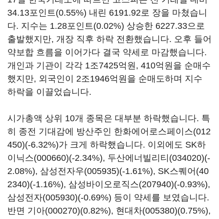
34.13포인트(0.55%) 내린 6191.92로 장을 마쳤습니
다. 지수는 1.28포인트(0.02%) 상승한 6227.33으로
출발했지만, 개장 직후 하락 전환했습니다. 오후 들어
약보합 흐름을 이어가다 결국 약세로 마감했습니다.
개인과 기관이 각각 1조7425억원, 410억원을 순매수
했지만, 외국인이 2조1946억원을 순매도하며 지수
하락을 이끌었습니다.
시가총액 상위 10개 종목은 대부분 하락했습니다. 특
히 종전 기대감에 방산주인
한화에어로스페이스(012
450)
(-6.32%)가 크게 하락했습니다. 이외에도
SK하
이닉스(000660)
(-2.34%),
두산에너빌리티(034020)
(-
2.08%),
삼성전자우(005935)
(-1.61%),
SK스퀘어(40
2340)
(-1.16%),
삼성바이오로직스(207940)
(-0.93%),
삼성전자(005930)
(-0.69%) 등이 약세를 보였습니다.
반면
기아(000270)
(0.82%),
현대차(005380)
(0.75%),