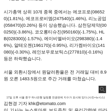
시가총액 상위 10개 종목 중에서는
에코프로(08652
0)
(1.81%),
에코프로비엠(247540)
(1.46%),
리노공업
(058470)
(0.26%) 등이 상승했습니다.
삼천당제약(00
0250)
(-3.86%),
코오롱티슈진(950160)
(-1.75%),
HL
B(028300)
(-1.57%),
에이비엘바이오(298380)
(-1.4
6%),
알테오젠(196170)
(-0.95%),
리가켐바이오(141
080)
(-0.30%),
레인보우로보틱스(277810)
(-0.16%)
등은 하락했습니다.
서울 외환시장에서 원달러환율은 전 거래일 대비 8.9
원 오른 1483.5원으로 주간 거래를 마쳤습니다.
17일 오후 서울 중구 하나은행 딜링룸 전광판에 지수가 표시돼 있다.(사진=뉴시스)
김현경 기자 khk@etomato.com
이 기사는 뉴스토마토 보도준칙 및 윤리강령에 따라