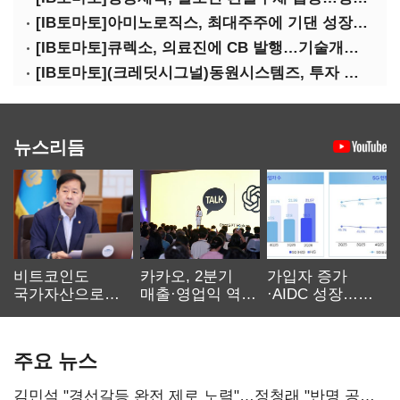
[IB토마토]아미노로직스, 최대주주에 기댄 성장…높은 의존도 '양날의 검'
[IB토마토]큐렉소, 의료진에 CB 발행…기술개발 명분 뒤 보상 논란
[IB토마토](크레딧시그널)동원시스템즈, 투자 속도 조절이 만든 재무 안정화
뉴스리듬
비트코인도
카카오, 2분기
가입자 증가
국가자산으로…'
매출·영업익 역대
·AIDC 성장…
보관·평가·처분'
최대…에이전트
SKT 2분기 성장
기준은 숙제
AI 수익화 관건
본궤도
주요 뉴스
김민석 "경선갈등 완전 제로 노력"…정청래 "반명 공세