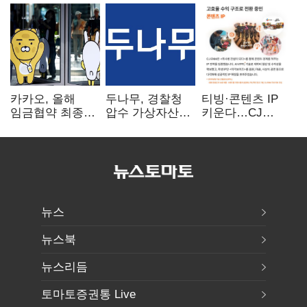
카카오, 올해
두나무, 경찰청
티빙·콘텐츠 IP
임금협약 최종
압수 가상자산
키운다…CJ
타결…연봉 6.3%
보관 맡는다…
ENM, 하반기
인상·격려금
커스터디 사업
글로벌 확장 가속
300만원
최종 낙찰
뉴스
뉴스북
뉴스리듬
토마토증권통 Live