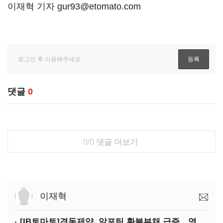
이재혁 기자 gur93@etomato.com
댓글
0
0/0
댓글 더보기
이재혁
[IB토마토]경동제약, 알포틴 환불부채 급증…영업이익 30% 잠식