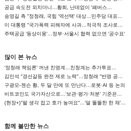
사과부터"
공급 속도전 외치더니…황희, 난데없이 '폐버스
리모델링' 제안
송영길 측 "정청래, 국힘 '역선택' 대상…민주당 대표로
총선 지휘 못해"
이 대통령 "국가폭력 피해자에 사과…적극적 조사로
진실 밝혀야"
주택공급 '동상이몽'…정부·서울시 협력 없으면 '공수표'
많이 본 뉴스
'정청래 책임론' 꺼낸 친명계…친청계는 추가투표
때리기
김민석 "경선갈등 완전 제로 노력"…정청래 "반명 공세
사과부터"
구광모-젠슨 황, 두 달 만에 또 만난다…로봇·AI 등 논의
비트코인도 국가자산으로…'보관·평가·처분' 기준은
숙제
(현장+)"팔 생각 접고 호가 높여요"…'덜 똘똘한 한 채'
20억 키맞추기
함께 볼만한 뉴스