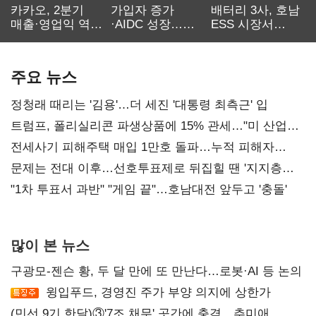
카카오, 2분기
가입자 증가
배터리 3사, 호남
매출·영업익 역대
·AIDC 성장…
ESS 시장서
최대…에이전트
SKT 2분기 성장
‘격돌’
AI 수익화 관건
본궤도
주요 뉴스
정청래 때리는 '김용'…더 세진 '대통령 최측근' 입
트럼프, 폴리실리콘 파생상품에 15% 관세…"미 산업
재건"
전세사기 피해주택 매입 1만호 돌파…누적 피해자
4만278명
문제는 전대 이후…선호투표제로 뒤집힐 땐 '지지층
불복'
"1차 투표서 과반" "게임 끝"…호남대전 앞두고 '충돌'
많이 본 뉴스
구광모-젠슨 황, 두 달 만에 또 만난다…로봇·AI 등 논의
윙입푸드, 경영진 주가 부양 의지에 상한가
(민선 9기 한달)③'7조 채무' 곳간에 충격…추미애,