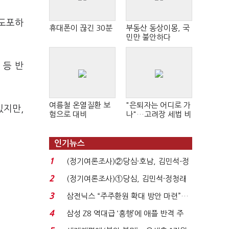
 도포하
휴대폰이 끊긴 30분
부동산 동상이몽, 국
민만 불안하다
 등 반
여름철 온열질환 보
"은퇴자는 어디로 가
있지만,
험으로 대비
나"…고려장 세법 비
판 확산
인기뉴스
1
(정기여론조사)②당심·호남, 김민석-정
청래 '초접전'...
2
(정기여론조사)①당심, 김민석·정청래
'초접전'…대통령 ...
3
삼전닉스 “주주환원 확대 방안 마련”…
로이터에 성명...
4
삼성 Z8 역대급 ‘흥행’에 애플 반격 주
목…9월 ‘폴...