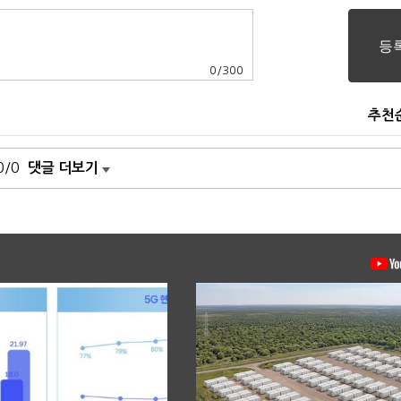
0
/
300
추천
0/0
댓글 더보기