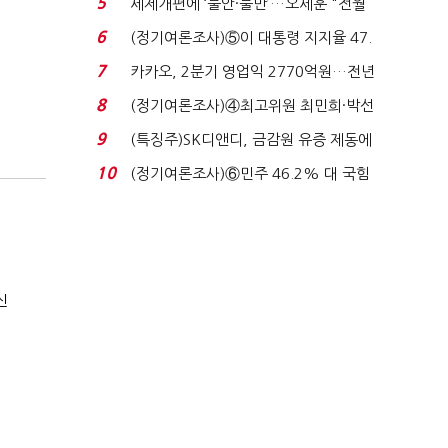
5
세제개편에 ‘불안·불만’…오세훈 "전월
세 구하기 더 ...
6
(정기여론조사)⑤이 대통령 지지율 47.
7%…일주일 만에 ...
7
카카오, 2분기 영업익 2770억원…전년
비 36% 증가...
8
(정기여론조사)④최고위원 최민희·박선
원 '양강'…서미...
9
(특징주)SK디앤디, 금감원 유증 제동에
장 초반 상한가...
10
(정기여론조사)⑥민주 46.2% 대 국힘
31.0%…오차범위 밖 ...
신