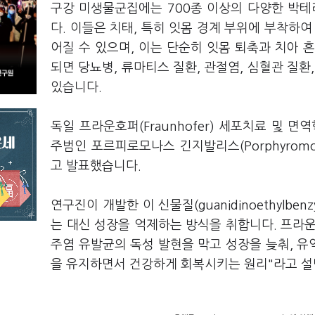
구강 미생물군집에는 700종 이상의 다양한 박테
다. 이들은 치태, 특히 잇몸 경계 부위에 부착하
어질 수 있으며, 이는 단순히 잇몸 퇴축과 치아 
되면 당뇨병, 류마티스 질환, 관절염, 심혈관 질환
있습니다.
독일 프라운호퍼(Fraunhofer) 세포치료 및 면
주범인 포르피로모나스 긴지발리스(Porphyromon
고 발표했습니다.
연구진이 개발한 이 신물질(guanidinoethylbenzy
는 대신 성장을 억제하는 방식을 취합니다. 프라운호퍼 I
주염 유발균의 독성 발현을 막고 성장을 늦춰, 유
을 유지하면서 건강하게 회복시키는 원리"라고 