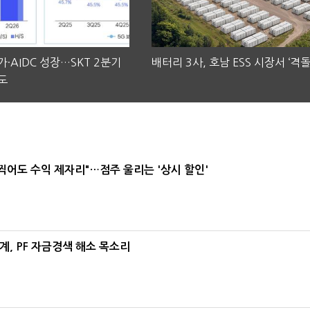
·AIDC 성장…SKT 2분기
배터리 3사, 호남 ESS 시장서 ‘격돌
도
 찍어도 수익 제자리"…점주 울리는 '상시 할인'
, PF 자금경색 해소 목소리