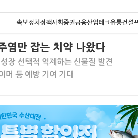
속보
정치
정책
사회
증권
금융
산업
테크
유통
건설
치주염만 잡는 치약 나왔다
 성장 선택적 억제하는 신물질 발견
이머 등 예방 기여 기대