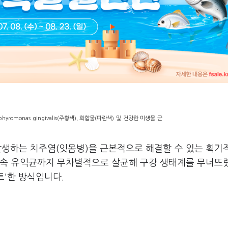
romonas gingivalis(주황색), 화합물(파란색) 및 건강한 미생물 군
발생하는 치주염(잇몸병)을 근본적으로 해결할 수 있는 획기
입속 유익균까지 무차별적으로 살균해 구강 생태계를 무너뜨
트'한 방식입니다.