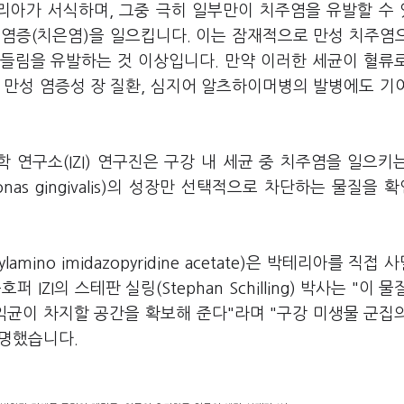
리아가 서식하며, 그중 극히 일부만이 치주염을 유발할 수
여 염증(치은염)을 일으킵니다. 이는 잠재적으로 만성 치주염
흔들림을 유발하는 것 이상입니다. 만약 이러한 세균이 혈류
, 만성 염증성 장 질환, 심지어 알츠하이머병의 발병에도 기
역학 연구소(IZI) 연구진은 구강 내 세균 중 치주염을 일으키
as gingivalis)의 성장만 선택적으로 차단하는 물질을 
lamino imidazopyridine acetate)은 박테리아를 직접
ZI의 스테판 실링(Stephan Schilling) 박사는 "이 물
익균이 차지할 공간을 확보해 준다"라며 "구강 미생물 군집
설명했습니다.