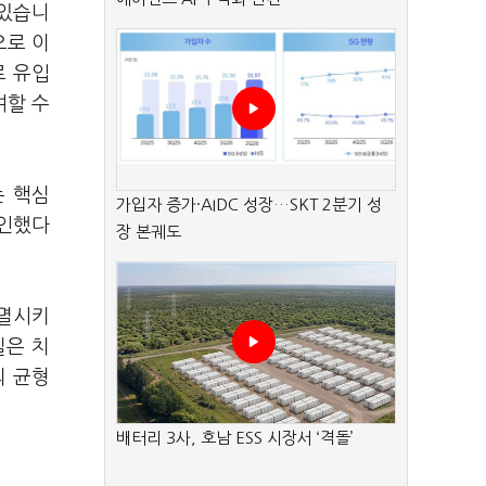
 있습니
으로 이
로 유입
여할 수
는 핵심
가입자 증가·AIDC 성장…SKT 2분기 성
확인했다
장 본궤도
 사멸시키
질은 치
의 균형
배터리 3사, 호남 ESS 시장서 ‘격돌’