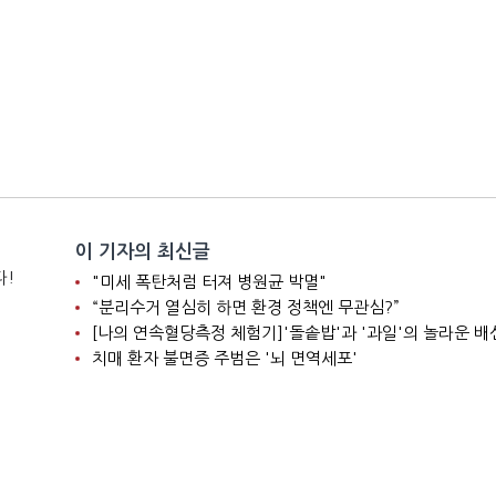
이 기자의 최신글
다!
"미세 폭탄처럼 터져 병원균 박멸"
“분리수거 열심히 하면 환경 정책엔 무관심?”
[나의 연속혈당측정 체험기]'돌솥밥'과 '과일'의 놀라운 배
치매 환자 불면증 주범은 '뇌 면역세포'