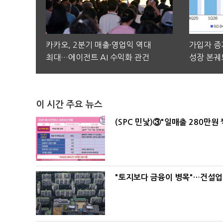
카카오, 2분기 매출·영업익 역대
가입자 증가
최대…에이전트 AI 수익화 관건
성장 본궤
이 시간 주요 뉴스
(SPC 민낯)③"일매출 280만원
"토지보다 금융이 병목"…건설업계