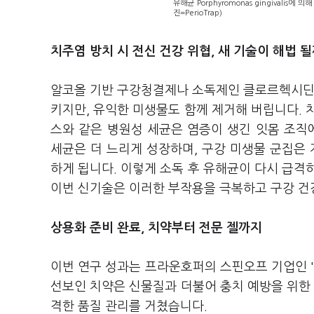
유해균 Porphyromonas gingivali
진=PerioTrap)
치주염 방치 시 전신 건강 위협, 새 기술이 해법 
알코올 기반 구강청결제나 소독제인 클로르헥시딘이
키지만, 유익한 미생물도 함께 제거해 버립니다. 
스와 같은 병원성 세균은 염증이 생긴 잇몸 조직
세균은 더 느리게 성장하며, 구강 미생물 군집은
하게 됩니다. 이렇게 소독 후 유해균이 다시 급격히 
이번 신기술은 이러한 부작용을 극복하고 구강 건
상용화 준비 완료, 치약부터 전문 젤까지
이번 연구 성과는 프라운호퍼의 스핀오프 기업인 '페
선보인 치약은 신물질과 더불어 충치 예방을 위한 
격한 품질 관리를 거쳤습니다.