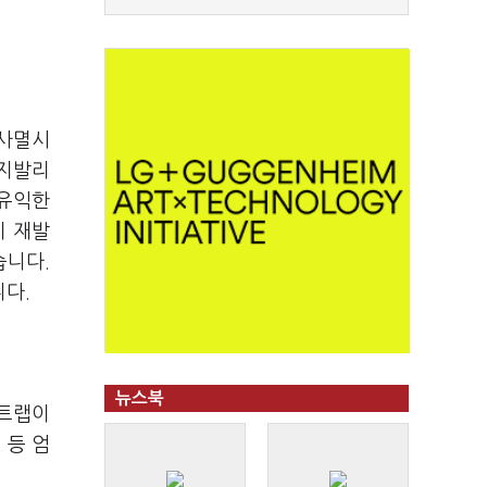
 사멸시
긴지발리
 유익한
이 재발
습니다.
다.
뉴스북
오트랩이
 등 엄