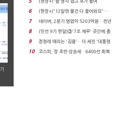
5
(현장+)"팔 생각 접고 호가 높여
요"…'덜 똘똘한 한 채' 20...
6
(현장+)"12일엔 물건 다 들어와요"…
빈 매대 채우며 문 연 ...
7
네이버, 2분기 영업익 5203억원…전년
비 0.2% 감소...
8
(민선 9기 한달)③'7조 채무' 곳간에 충
격…추미애, 20년...
9
정청래 때리는 '김용'…더 세진 '대통령
최측근' 입...
10
코스피, 장 초반 상승세…6400선 회복
시도
분기