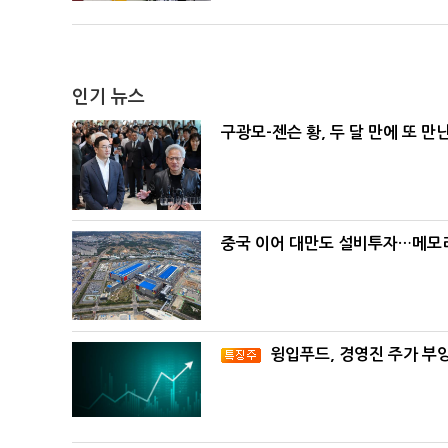
인기 뉴스
구광모-젠슨 황, 두 달 만에 또 만
중국 이어 대만도 설비투자…메모리
윙입푸드, 경영진 주가 부