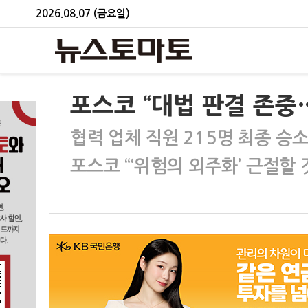
2026.08.07 (금요일)
포스코 “대법 판결 존중
협력 업체 직원 215명 최종 승
포스코 “‘위험의 외주화’ 근절할 