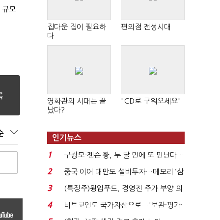
 규모
집다운 집이 필요하
편의점 전성시대
다
영화관의 시대는 끝
"CD로 구워오세요"
났다?
순
인기뉴스
1
구광모-젠슨 황, 두 달 만에 또 만난다…
로봇·AI 등 논...
2
중국 이어 대만도 설비투자…메모리 ‘삼
국전쟁’
3
(특징주)윙입푸드, 경영진 주가 부양 의
지에 상한가...
4
비트코인도 국가자산으로…'보관·평가·
처분' 기준은 ...