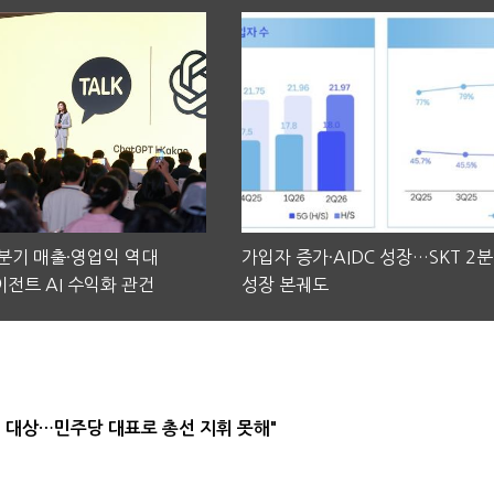
2분기 매출·영업익 역대
가입자 증가·AIDC 성장…SKT 2
전트 AI 수익화 관건
성장 본궤도
택' 대상…민주당 대표로 총선 지휘 못해"