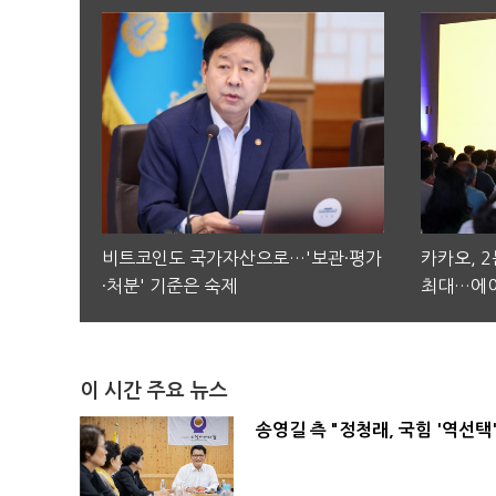
비트코인도 국가자산으로…'보관·평가
카카오, 
·처분' 기준은 숙제
최대…에이
이 시간 주요 뉴스
송영길 측 "정청래, 국힘 '역선