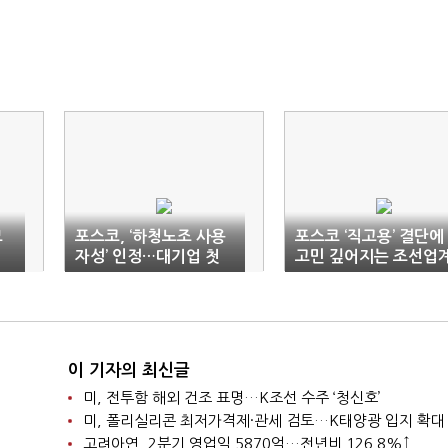
모
포스코, ‘하청노조 사용
포스코 ‘직고용’ 결단에
자성’ 인정…대기업 첫
고민 깊어지는 조선업
판정
이 기자의 최신글
미, 전투함 해외 건조 표명…K조선 수주 ‘청신호’
미, 폴리실리콘 최저가격제·관세 검토…K태양광 입지 확대
고려아연, 2분기 영업익 5870억…전년비 126.8%↑