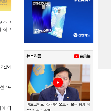
 포스코
한 직고
뉴스리듬
 2건에
선 “포
비트코인도 국가자산으로…'보관·평가·처
차에 따
분' 기준은 숙제