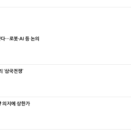
난다…로봇·AI 등 논의
 ‘삼국전쟁’
양 의지에 상한가