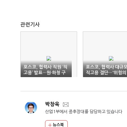
관련기사
포스코, 협력사 직원 ‘직
포스코, 협력사 대규
고용’ 발표…원·하청 구
직고용 결단…'위험의
조 개편
외주화' 근절 의지
박창욱
산업1부에서 중후장대를 담당하고 있습니다
뉴스북