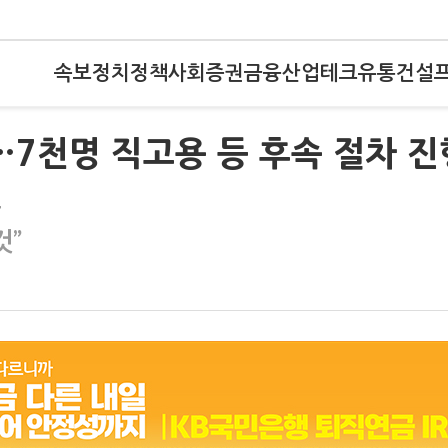
속보
정치
정책
사회
증권
금융
산업
테크
유통
건설
…7천명 직고용 등 후속 절차 진
소
것”