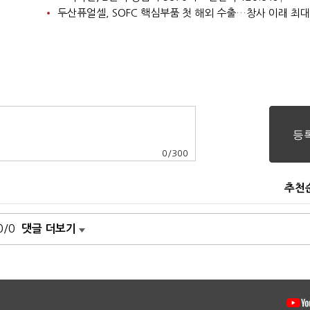
두산퓨얼셀, SOFC 핵심부품 첫 해외 수출…창사 이래 최대
0
/
300
추천
0/0
댓글 더보기