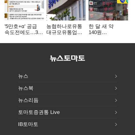
'5만호+α' 공급
농협하나로유통
한 달 새 약
속도전에도…3대
대규모유통업법
140원
난제 '첩첩산중'
위반 적발…
급락…'역대급
공정위, 과징금
엔저'에 원화
4억6200만원
변곡점
부과
뉴스
뉴스북
뉴스리듬
토마토증권통 Live
IB토마토