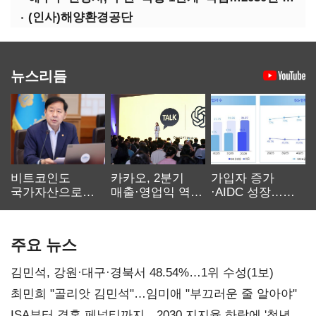
(인사)해양환경공단
뉴스리듬
비트코인도
카카오, 2분기
가입자 증가
국가자산으로…'
매출·영업익 역대
·AIDC 성장…
보관·평가·처분'
최대…에이전트
SKT 2분기 성장
기준은 숙제
AI 수익화 관건
본궤도
주요 뉴스
김민석, 강원·대구·경북서 48.54%…1위 수성(1보)
최민희 "골리앗 김민석"…임미애 "부끄러운 줄 알아야"
ISA부터 결혼 페널티까지…2030 지지율 하락에 '청년