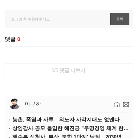
댓글
0
0/0
댓글 더보기
이규하
농촌, 폭염과 사투…외노자 사각지대도 없앤다
상임감사 공모 돌입한 해진공 "투명경영 체계 한층 강화"
해수부 신청사, 부산 '북항 1단계' 낙점…2030년 완공 목표