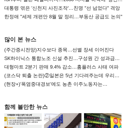
챙기기'
대통령 엮은 '신천지 사진조작'…친명 "선 넘었다" 격앙
한정애 "세제 개편안 8월 말 정리…부동산 공급도 논의"
많이 본 뉴스
(주간증시전망)지수보다 종목…선별 장세 이어진다
SK하이닉스 통합노조 신설 추진…구성원 간 성과급
불만 확산
대형마트 2분기 판매 9.4% 감소…홈플러스 사태 여파
(코스닥 퇴출 논란)②일본은 5년 기다려주는데 우리는
당장 퇴출?…시간만으론 부족한 코스닥 구하기
(현장+)'폭염중대경보'에도 농촌 이주노동자는
강행군…'야외작업 중지' 권고도 무시
함께 볼만한 뉴스