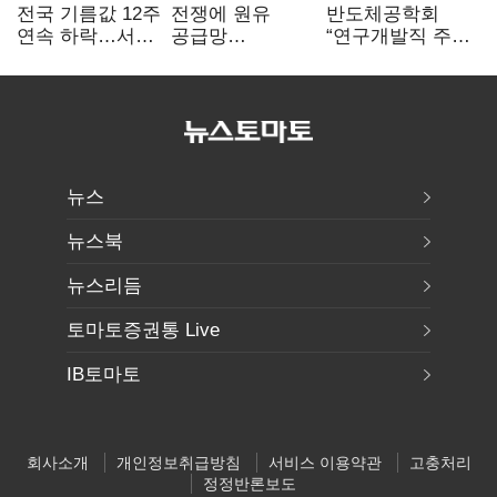
전국 기름값 12주
전쟁에 원유
반도체공학회
연속 하락…서울
공급망
“연구개발직 주
휘발윳값 1909원
흔들리자…K-
52시간제
정유, 에너지안보
개선해야”
핵심으로 재부상
뉴스
뉴스북
뉴스리듬
토마토증권통 Live
IB토마토
회사소개
개인정보취급방침
서비스 이용약관
고충처리
정정반론보도