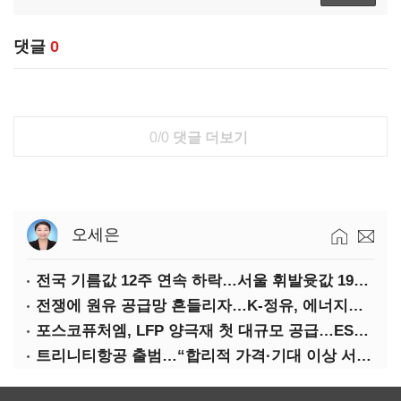
댓글
0
0/0
댓글 더보기
오세은
전국 기름값 12주 연속 하락…서울 휘발윳값 1909원
전쟁에 원유 공급망 흔들리자…K-정유, 에너지안보 핵심으로 재부상
포스코퓨처엠, LFP 양극재 첫 대규모 공급…ESS 시장 공략
트리니티항공 출범…“합리적 가격·기대 이상 서비스로 승부”