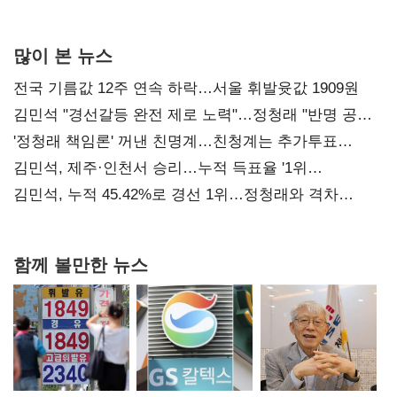
사과부터"
많이 본 뉴스
전국 기름값 12주 연속 하락…서울 휘발윳값 1909원
김민석 "경선갈등 완전 제로 노력"…정청래 "반명 공세
사과부터"
'정청래 책임론' 꺼낸 친명계…친청계는 추가투표
때리기
김민석, 제주·인천서 승리…누적 득표율 '1위
탈환'(종합)
김민석, 누적 45.42%로 경선 1위…정청래와 격차
0.86%p(2보)
함께 볼만한 뉴스