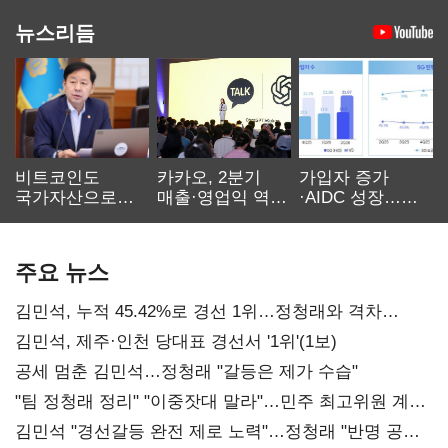
뉴스리듬
비트코인도
카카오, 2분기
가입자 증가
국가자산으로…'
매출·영업익 역대
·AIDC 성장…
보관·평가·처분'
최대…에이전트
SKT 2분기 성장
기준은 숙제
AI 수익화 관건
본궤도
주요 뉴스
김민석, 누적 45.42%로 경선 1위…정청래와 격차
0.86%p(2보)
김민석, 제주·인천 당대표 경선서 '1위'(1보)
공세 멈춘 김민석…정청래 "갈등은 제가 수습"
"팀 정청래 정리" "이중잣대 말라"…민주 최고위원 계파
다툼 격화
김민석 "경선갈등 완전 제로 노력"…정청래 "반명 공세