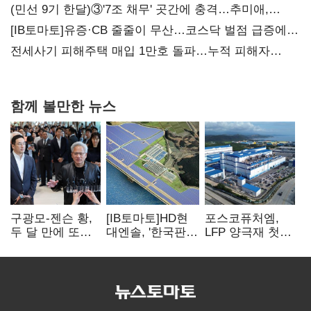
(민선 9기 한달)③'7조 채무' 곳간에 충격…추미애,
20년만에 '비상재정' 선언 승부수
[IB토마토]유증·CB 줄줄이 무산…코스닥 벌점 급증에
상폐 압박
전세사기 피해주택 매입 1만호 돌파…누적 피해자
4만278명
함께 볼만한 뉴스
구광모-젠슨 황,
[IB토마토]HD현
포스코퓨처엠,
두 달 만에 또
대엔솔, '한국판
LFP 양극재 첫
만난다…로봇·AI
IRA' 수혜 부상…
대규모 공급…
등 논의
세액공제 선택이
ESS 시장 공략
변수