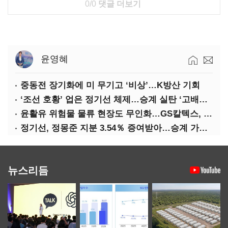
0/0
댓글 더보기
윤영혜
중동전 장기화에 미 무기고 ‘비상’…K방산 기회
‘조선 호황’ 업은 정기선 체제…승계 실탄 ‘고배당’ 주목
윤활유 위험물 물류 현장도 무인화…GS칼텍스, 디지털 전환 가속
정기선, 정몽준 지분 3.54％ 증여받아…승계 가속화
뉴스리듬