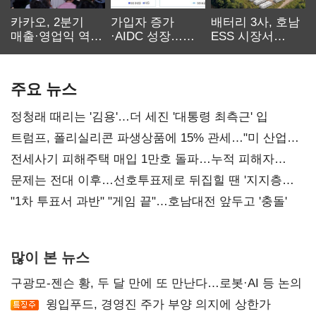
카카오, 2분기
가입자 증가
배터리 3사, 호남
매출·영업익 역대
·AIDC 성장…
ESS 시장서
최대…에이전트
SKT 2분기 성장
‘격돌’
AI 수익화 관건
본궤도
주요 뉴스
정청래 때리는 '김용'…더 세진 '대통령 최측근' 입
트럼프, 폴리실리콘 파생상품에 15% 관세…"미 산업
재건"
전세사기 피해주택 매입 1만호 돌파…누적 피해자
4만278명
문제는 전대 이후…선호투표제로 뒤집힐 땐 '지지층
불복'
"1차 투표서 과반" "게임 끝"…호남대전 앞두고 '충돌'
많이 본 뉴스
구광모-젠슨 황, 두 달 만에 또 만난다…로봇·AI 등 논의
윙입푸드, 경영진 주가 부양 의지에 상한가