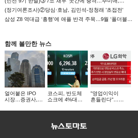
(민선 9기 한달)③'7조 채무' 곳간에 충격…추미애,
20년만에 '비상재정' 선언 승부수
(정기여론조사)②당심·호남, 김민석-정청래 '초접전'
삼성 Z8 역대급 ‘흥행’에 애플 반격 주목…9월 ‘폴더블
대전’
함께 볼만한 뉴스
얼어붙은 IPO
코스피, 반도체
"영업이익이
시장…증권사,
쇼크에 4%대
흔들린다"…
하반기 '대어
급락…코스닥은
화학주, IFRS
전쟁' 기대
5거래일째 상승
18에 취약