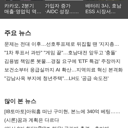
카카오, 2분기
가입자 증가
배터리 3사, 호남
매출·영업익 역대
·AIDC 성장…
ESS 시장서
최대…에이전트
SKT 2분기 성장
‘격돌’
AI 수익화 관건
본궤도
주요 뉴스
문제는 전대 이후…선호투표제로 뒤집힐 땐 '지지층
불복'
"1차 투표서 과반" "게임 끝"…호남대전 앞두고 '충돌'
김용범 책임론 봇물…경질 요구에 'ETF 특검' 주장까지
보건소부터 응급실까지 AI 확산…지역의료 혁신 본격화
"강남사옥 부지에 청년주택"…LH도 '공급 속도전'
많이 본 뉴스
[IB토마토]아워홈 떠난 구미현, 본느에 340억 베팅…
가족 지배체제 구축
(시론)꿈과 계획은 다르다