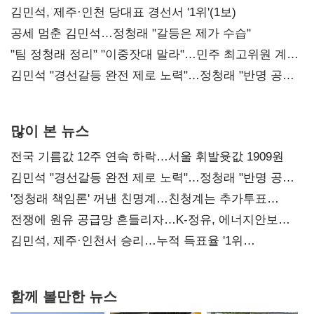
0.86%p(2보)
김민석, 제주·인천 당대표 경선서 '1위'(1보)
공세 멈춘 김민석…정청래 "갈등은 제가 수습"
"팀 정청래 정리" "이중잣대 말라"…민주 최고위원 계파
다툼 격화
김민석 "경선갈등 완전 제로 노력"…정청래 "반명 공세
사과부터"
많이 본 뉴스
전국 기름값 12주 연속 하락…서울 휘발윳값 1909원
김민석 "경선갈등 완전 제로 노력"…정청래 "반명 공세
사과부터"
'정청래 책임론' 꺼낸 친명계…친청계는 추가투표
때리기
전쟁에 원유 공급망 흔들리자…K-정유, 에너지안보
핵심으로 재부상
김민석, 제주·인천서 승리…누적 득표율 '1위
탈환'(종합)
함께 볼만한 뉴스