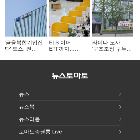
'금융복합기업집
ELS 이어
라이나 노사
단' 토스, 전
ETF까지…
'구조조정 구두
계열사 내부통제
고위험상품 판매
합의안' 도출
표준화
제동 걸린 은행
뉴스
뉴스북
뉴스리듬
토마토증권통 Live