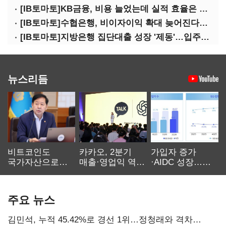
[IB토마토]KB금융, 비용 늘었는데 실적 효율은 개선…증권 호황 효과
[IB토마토]수협은행, 비이자이익 확대 늦어진다…공모운용사 인가 연말로
[IB토마토]지방은행 집단대출 성장 '제동'…입주절벽에 반사이익도 희박
뉴스리듬
비트코인도
카카오, 2분기
가입자 증가
국가자산으로…'
매출·영업익 역대
·AIDC 성장…
보관·평가·처분'
최대…에이전트
SKT 2분기 성장
기준은 숙제
AI 수익화 관건
본궤도
주요 뉴스
김민석, 누적 45.42%로 경선 1위…정청래와 격차