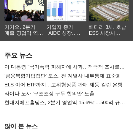
카카오, 2분기
가입자 증가
배터리 3사, 호남
매출·영업익 역대
·AIDC 성장…
ESS 시장서
최대…에이전트
SKT 2분기 성장
‘격돌’
AI 수익화 관건
본궤도
주요 뉴스
이 대통령 "국가폭력 피해자에 사과…적극적 조사로
진실 밝혀야"
'금융복합기업집단' 토스, 전 계열사 내부통제 표준화
ELS 이어 ETF까지…고위험상품 판매 제동 걸린 은행
라이나 노사 '구조조정 구두 합의안' 도출
현대지에프홀딩스, 2분기 영업익 15.6%↑…500억 규모
자사주 매입
많이 본 뉴스