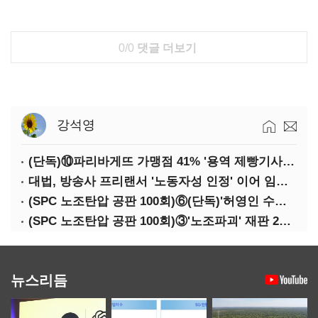
0/0
댓글 더보기
강석영
(단독)⑩파리바게뜨 가맹점 41% '용역 제빵기사 없어'…고용불안 속 브랜드가치도 '흔들'
대법, 방송사 프리랜서 '노동자성 인정' 이어 임금차별 '제동'
(SPC 노조탄압 공판 100회)⑥(단독)'허영인 수사기밀 유출' 임원, 출소하자 '억대 연봉' 고문으로
(SPC 노조탄압 공판 100회)③'노조파괴' 재판 2년 만의 증언…파리바게뜨 지회장 "허영인에 엄벌을"
뉴스리듬