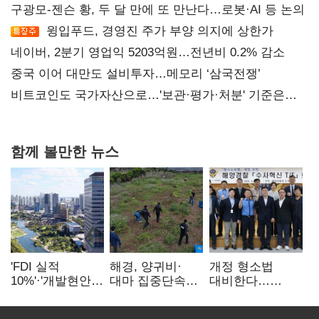
구광모-젠슨 황, 두 달 만에 또 만난다…로봇·AI 등 논의
윙입푸드, 경영진 주가 부양 의지에 상한가
네이버, 2분기 영업익 5203억원…전년비 0.2% 감소
중국 이어 대만도 설비투자…메모리 ‘삼국전쟁’
비트코인도 국가자산으로…'보관·평가·처분' 기준은
숙제
함께 볼만한 뉴스
'FDI 실적
해경, 양귀비·
개정 형소법
10%'·'개발현안
대마 집중단속…
대비한다…
산적'…
4개월 동안
해경청
인천경제청장
249명 검거
'수사혁신TF'