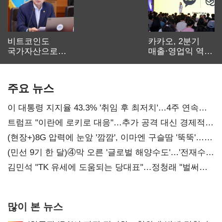
비트코인도
카카오, 2분기
국가자산으로…'
매출·영업익 역대
보관·평가·처분'
최대…에이전트
기준은 숙제
AI 수익화 관건
주요 뉴스
이 대통령 지지율 43.3% '취임 후 최저치'…4주 연속
'하락'
트럼프 "이란에 로키로 대응"…추가 공격 대신 경제적
압박 시사
(현장+)8G 압력에 눈앞 '깜깜', 이마엔 구슬땀 '뚝뚝'…
화려한 에어쇼 뒤 땀방울
(민선 9기 한 달)④막 오른 '글로벌 해양수도'…'전재수
리더십' 시험대
김민석 "TK 유세에 도움되는 당대표"…정청래 "벌써
대표된 양 당직 배분"
많이 본 뉴스