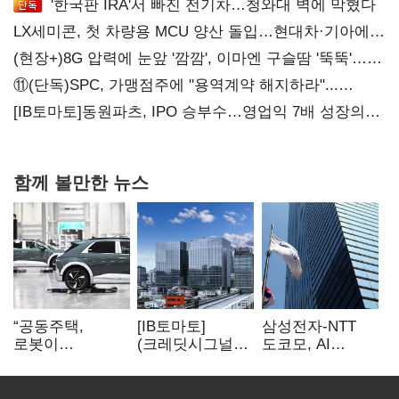
'한국판 IRA'서 빠진 전기차…청와대 벽에 막혔다
LX세미콘, 첫 차량용 MCU 양산 돌입…현대차·기아에
공급
(현장+)8G 압력에 눈앞 '깜깜', 이마엔 구슬땀 '뚝뚝'…
화려한 에어쇼 뒤 땀방울
⑪(단독)SPC, 가맹점주에 "용역계약 해지하라"...
내팽개친 '사회적합의'
[IB토마토]동원파츠, IPO 승부수…영업익 7배 성장의
이면은 고객 편중
함께 볼만한 뉴스
“공동주택,
[IB토마토]
삼성전자-NTT
로봇이
(크레딧시그널)
도코모, AI
발레파킹”…
대우건설, 실적
무선망 통신 품질
현대차그룹의
반등에도
최적화 기술 검증
주차 실험
재무부담…