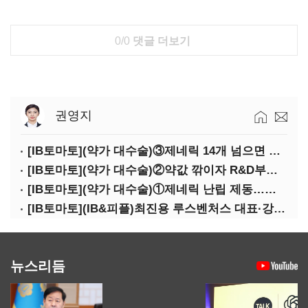
0/0
댓글 더보기
권영지
[IB토마토](약가 대수술)③제네릭 14개 넘으면 약값 '뚝'…등재전략 혼선
[IB토마토](약가 대수술)②약값 깎이자 R&D부터 축소…제약업계 비상경영 돌입
[IB토마토](약가 대수술)①제네릭 난립 제동…중소 제약사 수익성 비상
[IB토마토](IB&피플)최진용 루스벤처스 대표·강승순 이사
뉴스리듬