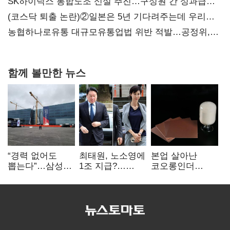
SK하이닉스 통합노조 신설 추진…구성원 간 성과급
불만 확산
(코스닥 퇴출 논란)②일본은 5년 기다려주는데 우리는
당장 퇴출?…시간만으론 부족한 코스닥 구하기
농협하나로유통 대규모유통업법 위반 적발…공정위,
과징금 4억6200만원 부과
함께 볼만한 뉴스
“경력 없어도
최태원, 노소영에
본업 살아난
뽑는다”…삼성
1조 지급?…
코오롱인더
·TSMC, 미
재상고 여부 주목
·HS효성…AI·
반도체 인재
배터리 소재로
쟁탈전
보폭 확대