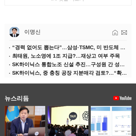
이명신
“경력 없어도 뽑는다”…삼성·TSMC, 미 반도체 인재 쟁탈전
최태원, 노소영에 1조 지급?…재상고 여부 주목
SK하이닉스 통합노조 신설 추진…구성원 간 성과급 불만 확산
SK하이닉스, 중 충칭 공장 지분매각 검토?…“확정된 바 없어”
뉴스리듬