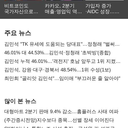
비트코인도
카카오, 2분기
가입자 증가
국가자산으로…'
매출·영업익 역대
·AIDC 성장…
보관·평가·처분'
최대…에이전트
SKT 2분기 성장
기준은 숙제
AI 수익화 관건
본궤도
주요 뉴스
김민석 "TK 유세에 도움되는 당대표"…정청래 "벌써
대표된 양 당직 배분"
46.01% 대 44.53%…김민석·정청래 '초박빙'(종합)
김민석 누적 46.01%…'격전지' 호남 앞두고 1위 지켰다
(2보)
김민석, 강원·대구·경북서 48.54%…1위 수성(1보)
최민희 "골리앗 김민석"…임미애 "부끄러운 줄 알아야"
많이 본 뉴스
대형마트 2분기 판매 9.4% 감소…홈플러스 사태 여파
(주간증시전망)지수보다 종목…선별 장세 이어진다