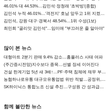
대표된 양 당직 배분"
46.01% 대 44.53%…김민석·정청래 '초박빙'(종합)
김민석 누적 46.01%…'격전지' 호남 앞두고 1위 지켰다
(2보)
김민석, 강원·대구·경북서 48.54%…1위 수성(1보)
최민희 "골리앗 김민석"…임미애 "부끄러운 줄 알아야"
많이 본 뉴스
대형마트 2분기 판매 9.4% 감소…홈플러스 사태 여파
(주간증시전망)지수보다 종목…선별 장세 이어진다
건설 한계기업 5년 새 3배↑…PF·주택 침체에 재무 부담
확대
농협하나로유통 대규모유통업법 위반 적발…공정위,
과징금 4억6200만원 부과
SK하이닉스 통합노조 신설 추진…구성원 간 성과급
불만 확산
함께 볼만한 뉴스