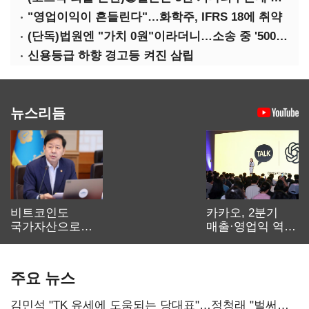
"영업이익이 흔들린다"…화학주, IFRS 18에 취약
(단독)법원엔 "가치 0원"이라더니…소송 중 '500원 유증' 강행한 라인게임즈
신용등급 하향 경고등 켜진 삼립
뉴스리듬
비트코인도
카카오, 2분기
국가자산으로…'
매출·영업익 역대
보관·평가·처분'
최대…에이전트
기준은 숙제
AI 수익화 관건
주요 뉴스
김민석 "TK 유세에 도움되는 당대표"…정청래 "벌써