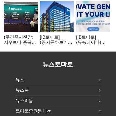
(주간증시전망)
[IB토마토]
[IB토마토]
지수보다 종목…
(공시톺아보기)
(유증레이다)
선별 장세
수주 공시, 왜
툴젠, 조달액
이어진다
바로 매출로
3분의 1 토막…
잡히지 않을까
특허소송
비용부터 챙긴다
뉴스
뉴스북
뉴스리듬
토마토증권통 Live