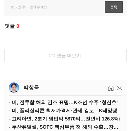
댓글
0
0/0
댓글 더보기
박창욱
미, 전투함 해외 건조 표명…K조선 수주 ‘청신호’
미, 폴리실리콘 최저가격제·관세 검토…K태양광 입지 확대 기대
고려아연, 2분기 영업익 5870억…전년비 126.8%↑
두산퓨얼셀, SOFC 핵심부품 첫 해외 수출…창사 이래 최대 규모