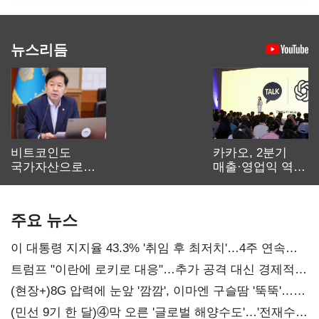
뉴스리듬
비트코인도
카카오, 2분기
국가자산으로…'
매출·영업익 역대
보관·평가·처분'
최대…에이전트
기준은 숙제
AI 수익화 관건
주요 뉴스
이 대통령 지지율 43.3% '취임 후 최저치'…4주 연속
'하락'
트럼프 "이란에 로키로 대응"…추가 공격 대신 경제적
압박 시사
(현장+)8G 압력에 눈앞 '깜깜', 이마엔 구슬땀 '뚝뚝'…
화려한 에어쇼 뒤 땀방울
(민선 9기 한 달)④막 오른 '글로벌 해양수도'…'전재수