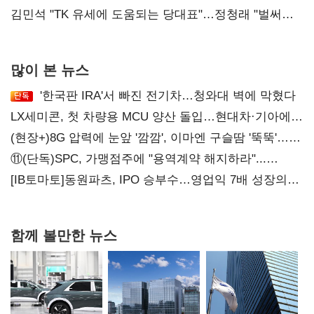
리더십' 시험대
김민석 "TK 유세에 도움되는 당대표"…정청래 "벌써
대표된 양 당직 배분"
많이 본 뉴스
'한국판 IRA'서 빠진 전기차…청와대 벽에 막혔다
LX세미콘, 첫 차량용 MCU 양산 돌입…현대차·기아에
공급
(현장+)8G 압력에 눈앞 '깜깜', 이마엔 구슬땀 '뚝뚝'…
화려한 에어쇼 뒤 땀방울
⑪(단독)SPC, 가맹점주에 "용역계약 해지하라"...
내팽개친 '사회적합의'
[IB토마토]동원파츠, IPO 승부수…영업익 7배 성장의
이면은 고객 편중
함께 볼만한 뉴스