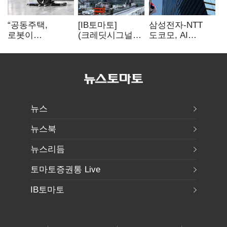
“공동주택,
[IB토마토]
삼성전자-NTT
로봇이
(크레딧시그널)
도코모, AI
발레파킹”…
대우건설, 실적
무선망 통신 품질
현대차그룹의
반등에도
최적화 기술 검증
주차 실험
재무부담…
순차입금 2조
뉴스
뉴스북
뉴스리듬
토마토증권통 Live
IB토마토