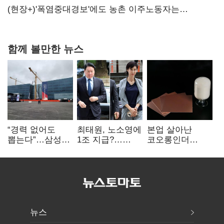
당장 퇴출?…시간만으론 부족한 코스닥 구하기
(현장+)'폭염중대경보'에도 농촌 이주노동자는
강행군…'야외작업 중지' 권고도 무시
함께 볼만한 뉴스
“경력 없어도
최태원, 노소영에
본업 살아난
뽑는다”…삼성
1조 지급?…
코오롱인더
·TSMC, 미
재상고 여부 주목
·HS효성…AI·
반도체 인재
배터리 소재로
쟁탈전
보폭 확대
뉴스