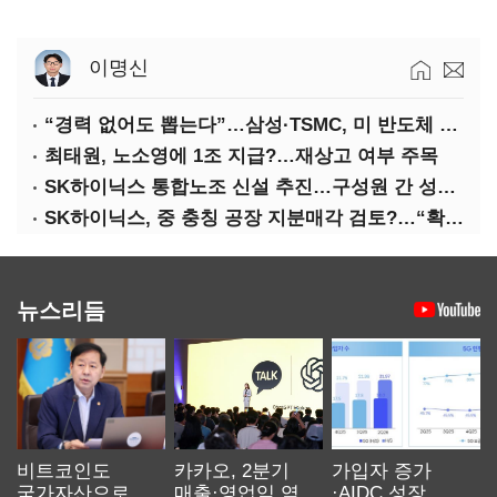
이명신
“경력 없어도 뽑는다”…삼성·TSMC, 미 반도체 인재 쟁탈전
최태원, 노소영에 1조 지급?…재상고 여부 주목
SK하이닉스 통합노조 신설 추진…구성원 간 성과급 불만 확산
SK하이닉스, 중 충칭 공장 지분매각 검토?…“확정된 바 없어”
뉴스리듬
비트코인도
카카오, 2분기
가입자 증가
국가자산으로…'
매출·영업익 역대
·AIDC 성장…