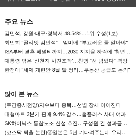
보관·평가·처분'
최대…에이전트
SKT 2분기 성장
기준은 숙제
AI 수익화 관건
본궤도
주요 뉴스
김민석, 강원·대구·경북서 48.54%…1위 수성(1보)
최민희 "골리앗 김민석"…임미애 "부끄러운 줄 알아야"
ISA부터 결혼 페널티까지…2030 지지율 하락에 '청년
챙기기'
대통령 엮은 '신천지 사진조작'…친명 "선 넘었다" 격앙
한정애 "세제 개편안 8월 말 정리…부동산 공급도 논의"
많이 본 뉴스
(주간증시전망)지수보다 종목…선별 장세 이어진다
대형마트 2분기 판매 9.4% 감소…홈플러스 사태 여파
SK하이닉스 통합노조 신설 추진…구성원 간 성과급
불만 확산
(코스닥 퇴출 논란)②일본은 5년 기다려주는데 우리는