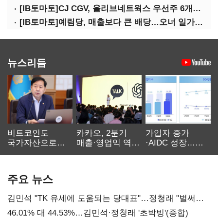
[IB토마토]CJ CGV, 올리브네트웍스 우선주 6개월 만에 상환…왜?
[IB토마토]예림당, 매출보다 큰 배당…오너 일가에 절반 간다
뉴스리듬
비트코인도
카카오, 2분기
가입자 증가
국가자산으로…'
매출·영업익 역대
·AIDC 성장…
보관·평가·처분'
최대…에이전트
SKT 2분기 성장
기준은 숙제
AI 수익화 관건
본궤도
주요 뉴스
김민석 "TK 유세에 도움되는 당대표"…정청래 "벌써
대표된 양 당직 배분"
46.01% 대 44.53%…김민석·정청래 '초박빙'(종합)