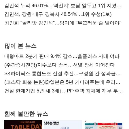
김민석 누적 46.01%…'격전지' 호남 앞두고 1위 지켰다
(2보)
김민석, 강원·대구·경북서 48.54%…1위 수성(1보)
최민희 "골리앗 김민석"…임미애 "부끄러운 줄 알아야"
많이 본 뉴스
대형마트 2분기 판매 9.4% 감소…홈플러스 사태 여파
(주간증시전망)지수보다 종목…선별 장세 이어진다
SK하이닉스 통합노조 신설 추진…구성원 간 성과급
불만 확산
(코스닥 퇴출 논란)②일본은 5년 기다려주는데 우리는
당장 퇴출?…시간만으론 부족한 코스닥 구하기
건설 한계기업 5년 새 3배↑…PF·주택 침체에 재무 부담
확대
함께 볼만한 뉴스