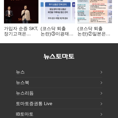
가입자 순증 SKT,
(코스닥 퇴출
(코스닥 퇴출
장기고객은
논란)③이광재
논란)②일본은
CEO가 직접
"과속 잡더라도
5년
챙긴다
자동차 없애지는
기다려주는데
말아야"
우리는 당장
퇴출?…
시간만으론
부족한 코스닥
구하기
뉴스
뉴스북
뉴스리듬
토마토증권통 Live
IB토마토