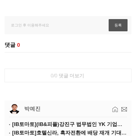
댓글
0
0/0
댓글 더보기
박예진
[IB토마토](IB&피플)강진구 법무법인 YK 기업거버넌스센터 센터장
[IB토마토]호텔신라, 흑자전환에 배당 재개 기대감…삼성생명도 웃을까