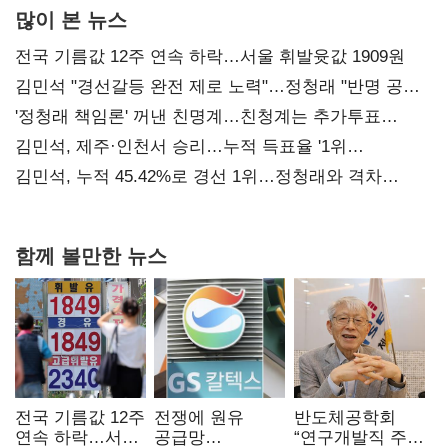
많이 본 뉴스
전국 기름값 12주 연속 하락…서울 휘발윳값 1909원
김민석 "경선갈등 완전 제로 노력"…정청래 "반명 공세
사과부터"
'정청래 책임론' 꺼낸 친명계…친청계는 추가투표
때리기
김민석, 제주·인천서 승리…누적 득표율 '1위
탈환'(종합)
김민석, 누적 45.42%로 경선 1위…정청래와 격차
0.86%p(2보)
함께 볼만한 뉴스
전국 기름값 12주
전쟁에 원유
반도체공학회
연속 하락…서울
공급망
“연구개발직 주