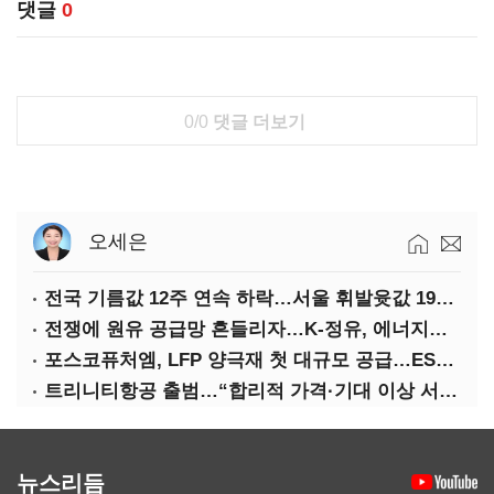
댓글
0
0/0
댓글 더보기
오세은
전국 기름값 12주 연속 하락…서울 휘발윳값 1909원
전쟁에 원유 공급망 흔들리자…K-정유, 에너지안보 핵심으로 재부상
포스코퓨처엠, LFP 양극재 첫 대규모 공급…ESS 시장 공략
트리니티항공 출범…“합리적 가격·기대 이상 서비스로 승부”
뉴스리듬