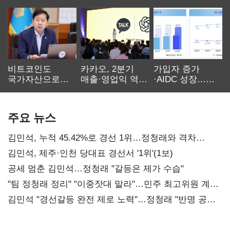
비트코인도
카카오, 2분기
가입자 증가
국가자산으로…'
매출·영업익 역대
·AIDC 성장…
보관·평가·처분'
최대…에이전트
SKT 2분기 성장
기준은 숙제
AI 수익화 관건
본궤도
주요 뉴스
김민석, 누적 45.42%로 경선 1위…정청래와 격차
0.86%p(2보)
김민석, 제주·인천 당대표 경선서 '1위'(1보)
공세 멈춘 김민석…정청래 "갈등은 제가 수습"
"팀 정청래 정리" "이중잣대 말라"…민주 최고위원 계파
다툼 격화
김민석 "경선갈등 완전 제로 노력"…정청래 "반명 공세
사과부터"