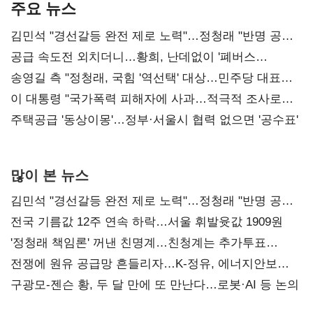
주요 뉴스
김민석 "경선갈등 완전 제로 노력"…정청래 "반명 공세
사과부터"
공급 속도전 외치더니…황희, 난데없이 '폐버스
리모델링' 제안
송영길 측 "정청래, 국힘 '역선택' 대상…민주당 대표로
총선 지휘 못해"
이 대통령 "국가폭력 피해자에 사과…적극적 조사로
진실 밝혀야"
주택공급 '동상이몽'…정부·서울시 협력 없으면 '공수표'
많이 본 뉴스
김민석 "경선갈등 완전 제로 노력"…정청래 "반명 공세
사과부터"
전국 기름값 12주 연속 하락…서울 휘발윳값 1909원
'정청래 책임론' 꺼낸 친명계…친청계는 추가투표
때리기
전쟁에 원유 공급망 흔들리자…K-정유, 에너지안보
핵심으로 재부상
구광모-젠슨 황, 두 달 만에 또 만난다…로봇·AI 등 논의