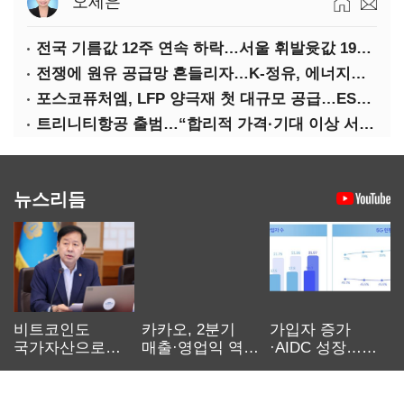
오세은
전국 기름값 12주 연속 하락…서울 휘발윳값 1909원
전쟁에 원유 공급망 흔들리자…K-정유, 에너지안보 핵심으로 재부상
포스코퓨처엠, LFP 양극재 첫 대규모 공급…ESS 시장 공략
트리니티항공 출범…“합리적 가격·기대 이상 서비스로 승부”
뉴스리듬
비트코인도
카카오, 2분기
가입자 증가
국가자산으로…'
매출·영업익 역대
·AIDC 성장…
보관·평가·처분'
최대…에이전트
SKT 2분기 성장
기준은 숙제
AI 수익화 관건
본궤도