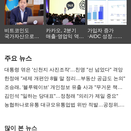
비트코인도
카카오, 2분기
가입자 증가
국가자산으로…'
매출·영업익 역대
·AIDC 성장…
보관·평가·처분'
최대…에이전트
SKT 2분기 성장
기준은 숙제
AI 수익화 관건
본궤도
주요 뉴스
대통령 엮은 '신천지 사진조작'…친명 "선 넘었다" 격앙
한정애 "세제 개편안 8월 말 정리…부동산 공급도 논의"
조승래, '블루웨이브' 개인정보 유출 사과 "무거운 책임
통감"
김민석 "일하는 당대표"…정청래 "의리가 제일 중요"
농협하나로유통 대규모유통업법 위반 적발…공정위,
과징금 4억6200만원 부과
많이 본 뉴스