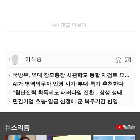
0/0
댓글 더보기
이석종
국방부, 역대 참모총장 사관학교 통합 재검토 요구에 "다양한 의견 수렴해 합리적 시스템 만들 것"
AI가 병역의무자 입영 시기·부대·특기 추천한다
"첨단전력 획득제도 패러다임 전환…상생 생태계 조성해 대체불가 K-방산 도약"
민간기업 호봉·임금 산정에 군 복무기간 반영
뉴스리듬