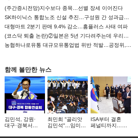
(주간증시전망)지수보다 종목…선별 장세 이어진다
SK하이닉스 통합노조 신설 추진…구성원 간 성과급
불만 확산
대형마트 2분기 판매 9.4% 감소…홈플러스 사태 여파
(코스닥 퇴출 논란)②일본은 5년 기다려주는데 우리는
당장 퇴출?…시간만으론 부족한 코스닥 구하기
농협하나로유통 대규모유통업법 위반 적발…공정위,
과징금 4억6200만원 부과
함께 볼만한 뉴스
김민석, 강원·
최민희 "골리앗
ISA부터 결혼
대구·경북서
김민석"…임미애
페널티까지…
48.54%…1위
"부끄러운 줄
2030 지지율
수성(1보)
알아야"
하락에 '청년